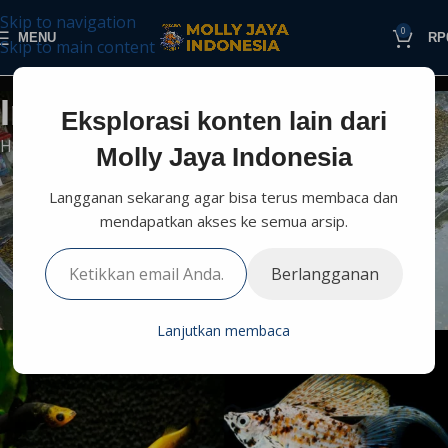
Skip to navigation
0
MENU
RP
Skip to main content
Informasi Perikanan
Eksplorasi konten lain dari
Home
Budidaya
Informasi Lain
Molly Jaya Indonesia
INFORMASI LAIN
Langganan sekarang agar bisa terus membaca dan
Ikan Molly Balon vs Molly Biasa:
mendapatkan akses ke semua arsip.
Perbedaan Cara Perawatan yang
Berlangganan
Wajib Anda Tahu
0
Molly Jaya
On Februari 27, 2026
Lanjutkan membaca