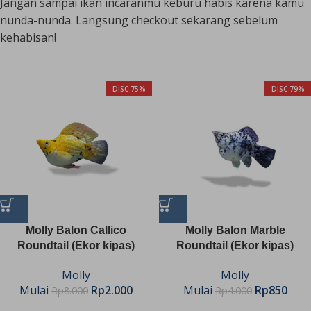
Jangan sampai ikan incaranmu keburu habis karena kamu
nunda-nunda. Langsung checkout sekarang sebelum
kehabisan!
DISC 75%
DISC 79%
Molly Balon Callico
Molly Balon Marble
Roundtail (Ekor kipas)
Roundtail (Ekor kipas)
Molly
Molly
Mulai
Rp
2.000
Mulai
Rp
850
Rp
8.000
Rp
4.000