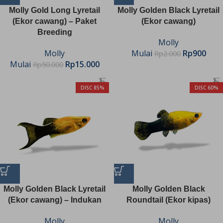
Molly Gold Long Lyretail
Molly Golden Black Lyretail
(Ekor cawang) – Paket
(Ekor cawang)
Breeding
Molly
Molly
Mulai
Rp
900
Rp
2.000
Mulai
Rp
15.000
Rp
50.000
DISC 85%
DISC 60%
Molly Golden Black Lyretail
Molly Golden Black
(Ekor cawang) – Indukan
Roundtail (Ekor kipas)
Molly
Molly