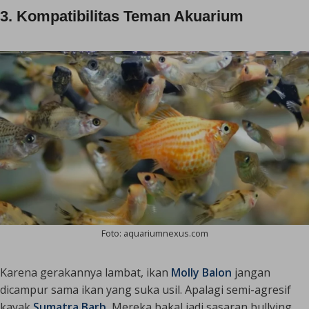
3. Kompatibilitas Teman Akuarium
Foto: aquariumnexus.com
Karena gerakannya lambat, ikan
Molly Balon
jangan
dicampur sama ikan yang suka usil. Apalagi semi-agresif
kayak
Sumatra Barb.
Mereka bakal jadi sasaran
bullying