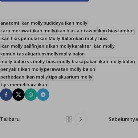
anatomi ikan molly
budidaya ikan molly
cara merawat ikan molly
ikan hias air tawar
ikan hias lambat
ikan hias pemula
Ikan Molly Balon
ikan molly hias
ikan molly sailfin
jenis ikan molly
karakter ikan molly
komunitas akuarium
molly
molly balon
molly balon vs molly biasa
molly biasa
pakan ikan molly balon
penyakit ikan molly
perawatan molly balon
perbedaan ikan molly
tips akuarium molly
tips memelihara ikan
Terbaru
Sebelumnya