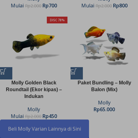
Mulai
Rp
700
Mulai
Rp
800
Rp
2.000
Rp
2.000
DISC 78%
Molly Golden Black
Paket Bundling – Molly
Roundtail (Ekor kipas) –
Balon (Mix)
Indukan
Molly
Molly
Rp
65.000
Mulai
Rp
450
Rp
2.000
Beli Molly Varian Lainnya di Sini