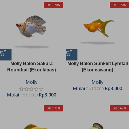
DISC 70%
DISC 70%
Molly Balon Sakura
Molly Balon Sunkist Lyretail
Roundtail (Ekor kipas)
(Ekor cawang)
Molly
Molly
Mulai
Rp
3.000
Rp
10.000
Mulai
Rp
3.000
Rp
10.000
DISC 75%
DISC 64%