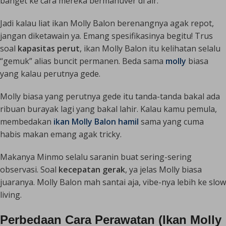
banget ke cara mereka bermanuver di air.
Jadi kalau liat ikan Molly Balon berenangnya agak repot,
jangan diketawain ya. Emang spesifikasinya begitu! Trus
soal
kapasitas perut
, ikan Molly Balon itu kelihatan selalu
“gemuk” alias buncit permanen. Beda sama
molly
biasa
yang kalau perutnya gede.
Molly biasa yang perutnya gede itu tanda-tanda bakal ada
ribuan burayak lagi yang bakal lahir. Kalau kamu pemula,
membedakan
ikan Molly Balon hamil
sama yang cuma
habis makan emang agak
tricky
.
Makanya Minmo selalu saranin buat sering-sering
observasi. Soal
kecepatan gerak
, ya jelas Molly biasa
juaranya. Molly Balon mah santai aja,
vibe
-nya lebih ke
slow
living
.
Perbedaan Cara Perawatan (Ikan Molly