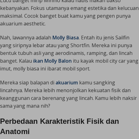
Lucu banget mirip Minmo kalau habis makan bakso
kebanyakan. Fokus utamanya emang estetika dan kelucuan
maksimal. Cocok banget buat kamu yang pengen punya
akuarium
aesthetic
.
Nah, lawannya adalah
Molly Biasa
. Entah itu jenis
Sailfin
yang siripnya lebar atau yang
Shortfin
. Mereka ini punya
bentuk tubuh asli yang aerodinamis, ramping, dan lincah
banget. Kalau
ikan Molly Balon
itu kayak mobil
city car
yang
imut, molly biasa ini ibarat mobil
sport
.
Mereka siap balapan di
akuarium
kamu sangking
lincahnya. Mereka lebih menonjolkan kekuatan fisik dan
keanggunan cara berenang yang lincah. Kamu lebih naksir
sama yang mana nih?
Perbedaan Karakteristik Fisik dan
Anatomi