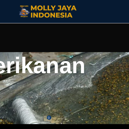
erikanan
ASI LAIN
eriah, Rahasia Budidaya Untung
simal
0
a
On Februari 26, 2026