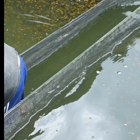
Koki
Guppy
Platy
Glofish
Danio
Manfish
Discuss
Palmas
Kura-kura
KATEGORI
Berita
Bisnis
Budidaya
Event
Informasi Lain