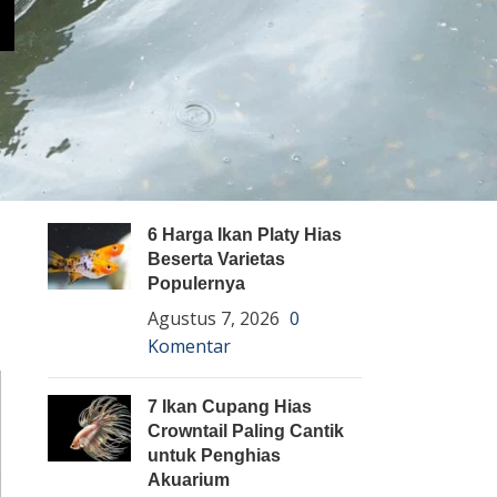
Pembenihan Ikan
Pembesaran Ikan
Penyakit Ikan
Teknologi dan Inovasi
ARTIKEL TERBARU
6 Harga Ikan Platy Hias
Beserta Varietas
Populernya
Agustus 7, 2026
0
Komentar
7 Ikan Cupang Hias
Crowntail Paling Cantik
untuk Penghias
Akuarium