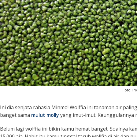
Foto: P
Ini dia senjata rahasia Minmo! Wolffia ini tanaman air paling
banget sama
mulut molly
yang imut-imut. Keunggulannya n
Belum lagi wolffia ini bikin kamu hemat banget. Soalnya ka
15.000 aja. Habis itu kamu tinggal taruh wollfia di air dan 