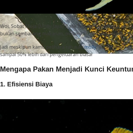
Woi, Sobat Moja (Molly Jaya)! Balik lagi bareng
Minmo
alias
bukan sembarang makanan, melainkan pakan yang bisa bik
Jadi meskipun kamu pelihara ratusan
molly
, dompetmu ngga
sampai 50% lebih dari pengeluaran biasa!
Mengapa Pakan Menjadi Kunci Keuntu
1. Efisiensi Biaya