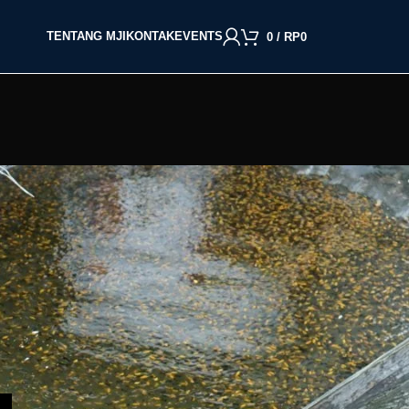
TENTANG MJI
KONTAK
EVENTS
0
/
RP
0
BACA BERDASARKAN JENIS IKAN
Cupang
Molly
Channa
Koi