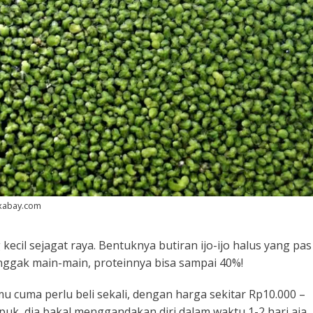
ixabay.com
 kecil sejagat raya. Bentuknya butiran ijo-ijo halus yang pas
ggak main-main, proteinnya bisa sampai 40%!
mu cuma perlu beli sekali, dengan harga sekitar Rp10.000 –
pupuk, dia bakal menggandakan diri dalam waktu 1-2 hari aja.