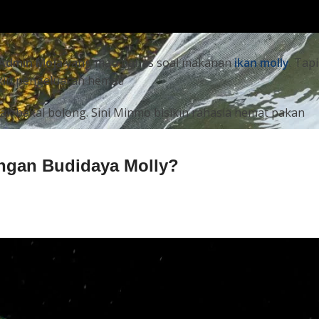
Admin Moja
yang mau bahas soal makanan
ikan molly
. Tapi
in pengeluaran hemat!
k bakal bolong. Sini Minmo bisikin rahasia hemat pakan
ngan Budidaya Molly?