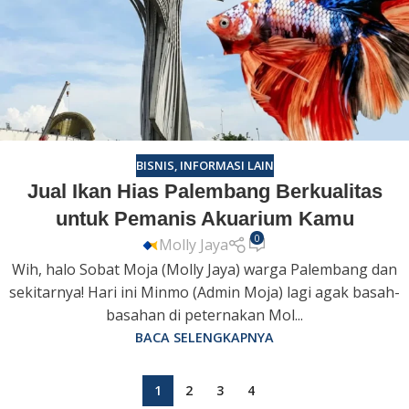
BISNIS
,
INFORMASI LAIN
Jual Ikan Hias Palembang Berkualitas
untuk Pemanis Akuarium Kamu
0
Molly Jaya
Wih, halo Sobat Moja (Molly Jaya) warga Palembang dan
sekitarnya! Hari ini Minmo (Admin Moja) lagi agak basah-
basahan di peternakan Mol...
BACA SELENGKAPNYA
1
2
3
4