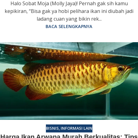
Halo Sobat Moja (Molly Jaya)! Pernah gak sih kamu
kepikiran, “Bisa gak ya hobi pelihara ikan ini diubah jadi
ladang cuan yang bikin rek...
BACA SELENGKAPNYA
BISNIS
,
INFORMASI LAIN
Harga Ikan Arwana Murah Berkualitas: Tips