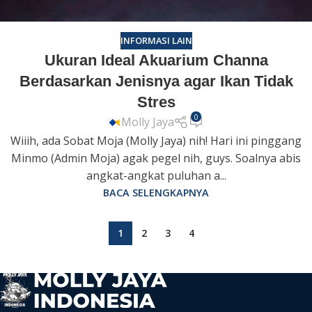
INFORMASI LAIN
Ukuran Ideal Akuarium Channa
Berdasarkan Jenisnya agar Ikan Tidak
Stres
0
Molly Jaya
Wiiih, ada Sobat Moja (Molly Jaya) nih! Hari ini pinggang
Minmo (Admin Moja) agak pegel nih, guys. Soalnya abis
angkat-angkat puluhan a...
BACA SELENGKAPNYA
1
2
3
4