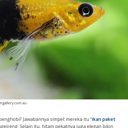
umgallery.com.au
penghobi? Jawabannya simpel: mereka itu “
ikan paket
ejreng. Selain itu, hitam pekatnya juga elegan bikin