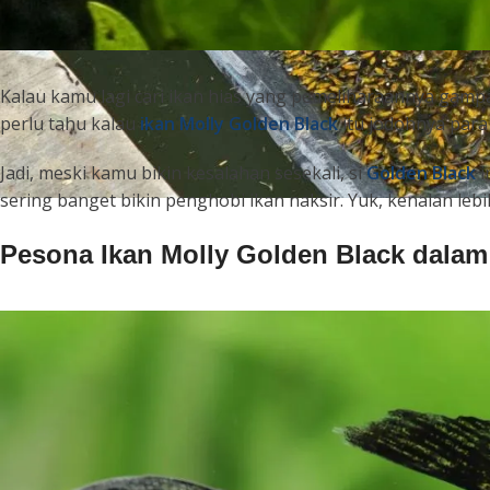
Kalau kamu lagi cari ikan hias yang pemeliharaannya gampan
perlu tahu kalau
ikan Molly Golden Black
itu jodohnya para
Jadi, meski kamu bikin kesalahan sesekali, si
Golden Black
i
sering banget bikin penghobi ikan naksir. Yuk, kenalan lebih
Pesona Ikan Molly Golden Black dala