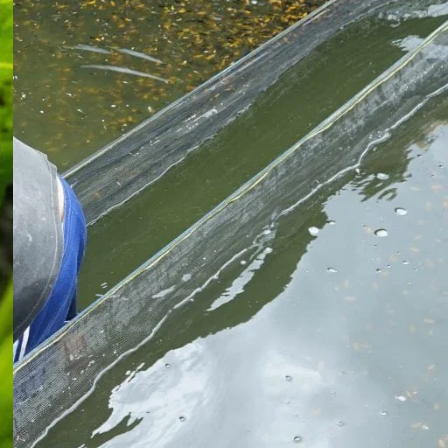
Koki
Guppy
Platy
Glofish
Danio
Manfish
Discuss
Palmas
Kura-kura
KATEGORI
Berita
Bisnis
Budidaya
Event
Informasi Lain