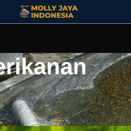
erikanan
ASI LAIN
akteristik, Makanan, dan Tips
Bagi Pemula
0
ya
On Januari 21, 2026