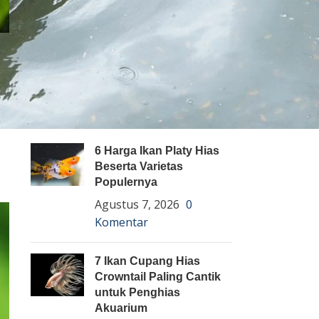
Pembenihan Ikan
Pembesaran Ikan
Penyakit Ikan
Teknologi dan Inovasi
ARTIKEL TERBARU
6 Harga Ikan Platy Hias
Beserta Varietas
Populernya
Agustus 7, 2026
0
Komentar
7 Ikan Cupang Hias
Crowntail Paling Cantik
untuk Penghias
Akuarium