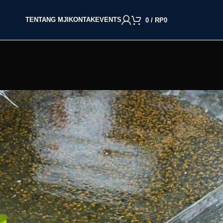
TENTANG MJI
KONTAK
EVENTS
0
/
RP
0
BACA BERDASARKAN JENIS IKAN
Cupang
Molly
Channa
Koi