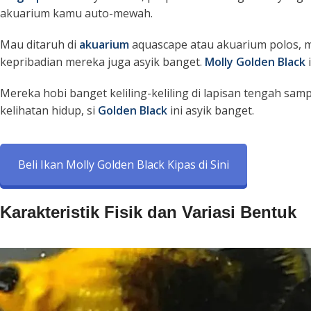
akuarium kamu auto-mewah.
Mau ditaruh di
akuarium
aquascape
atau akuarium polos, m
kepribadian mereka juga asyik banget.
Molly Golden Black
i
Mereka hobi banget keliling-keliling di lapisan tengah sam
kelihatan hidup, si
Golden Black
ini asyik banget.
Beli Ikan Molly Golden Black Kipas di Sini
Karakteristik Fisik dan Variasi Bentuk