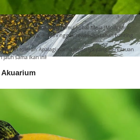
g, artikel ini cocok buat kamu! Sobat Moja (Molly Jaya)
 pemula. Soalnya, ikan ini nggak rewel dan tahan banting.
ni masih toleran. Apalagi warna emasnya yang berkilauan
 jauh sama ikan ini!
m Akuarium