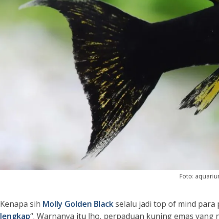
Foto: aquari
Kenapa sih
Molly Golden Black
selalu jadi
top of mind
para 
lengkap
“. Warnanya itu lho, perpaduan kuning emas yang ng