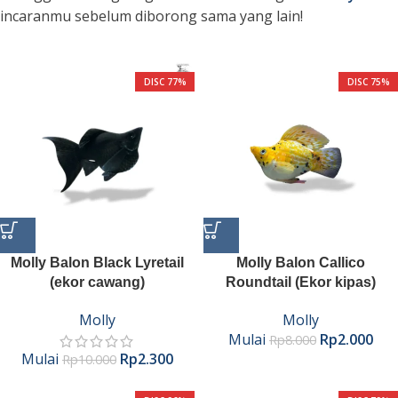
incaranmu sebelum diborong sama yang lain!
DISC 77%
DISC 75%
Molly Balon Black Lyretail
Molly Balon Callico
(ekor cawang)
Roundtail (Ekor kipas)
Molly
Molly
Mulai
Rp
2.000
Rp
8.000
Mulai
Rp
2.300
Rp
10.000