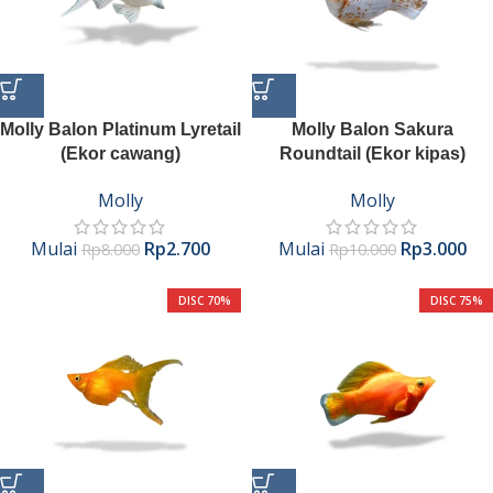
Molly Balon Platinum Lyretail
Molly Balon Sakura
(Ekor cawang)
Roundtail (Ekor kipas)
Molly
Molly
Mulai
Rp
2.700
Mulai
Rp
3.000
Rp
8.000
Rp
10.000
DISC 70%
DISC 75%