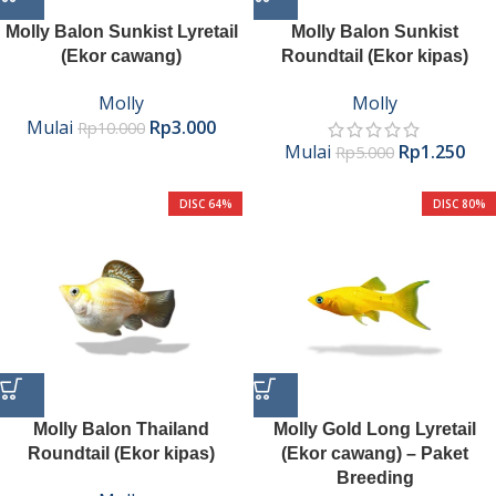
Molly Balon Sunkist Lyretail
Molly Balon Sunkist
(Ekor cawang)
Roundtail (Ekor kipas)
Molly
Molly
Mulai
Rp
3.000
Rp
10.000
Mulai
Rp
1.250
Rp
5.000
DISC 64%
DISC 80%
Molly Balon Thailand
Molly Gold Long Lyretail
Roundtail (Ekor kipas)
(Ekor cawang) – Paket
Breeding