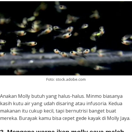
Foto: stock.adobe.com
Anakan Molly butuh yang halus-halus. Minmo biasanya
kasih kutu air yang udah disaring atau infusoria. Kedua
makanan itu cukup kecil, tapi bernutrisi banget buat
mereka. Burayak kamu bisa cepet gede kayak di Molly Jaya.