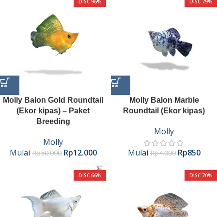
DISC 96%
DISC 79%
Molly Balon Gold Roundtail
Molly Balon Marble
(Ekor kipas) – Paket
Roundtail (Ekor kipas)
Breeding
Molly
Molly
Mulai
Rp
12.000
Mulai
Rp
850
Rp
50.000
Rp
4.000
DISC 66%
DISC 70%