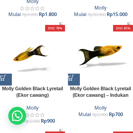
Molly
Molly
Mulai
Rp
1.800
Mulai
Rp
15.000
Rp
5.000
Rp
50.000
DISC 78%
DISC 85%
Molly Golden Black Lyretail
Molly Golden Black Lyretail
(Ekor cawang)
(Ekor cawang) – Indukan
Molly
Molly
Mulai
Rp
700
Rp
2.000
Chat Admin
Mulai
Rp
900
Rp
2.000