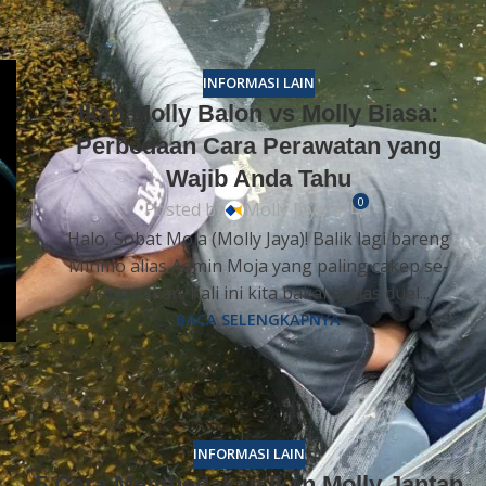
INFORMASI LAIN
Ikan Molly Balon vs Molly Biasa:
Perbedaan Cara Perawatan yang
Wajib Anda Tahu
0
Posted by
Molly Jaya
Halo, Sobat Moja (Molly Jaya)! Balik lagi bareng
Minmo alias Admin Moja yang paling cakep se-
peternakan. Kali ini kita bakal bahas duel...
BACA SELENGKAPNYA
INFORMASI LAIN
5 Cara Membedakan Ikan Molly Jantan