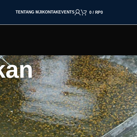
TENTANG MJI
KONTAK
EVENTS
0
/
RP
0
kan
BACA BERDASARKAN JENIS IKAN
Cupang