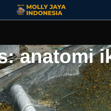
s: anatomi i
mampuan beradaptasi. Mata untuk melihat
ndukung pernapasan, sirip mengatur keseimbangan, ekor