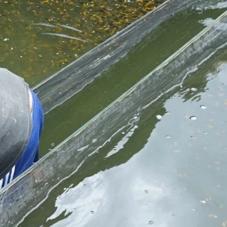
Molly
Channa
Koi
Koki
Guppy
Platy
Glofish
Danio
Manfish
Discuss
Palmas
Kura-kura
KATEGORI
Berita