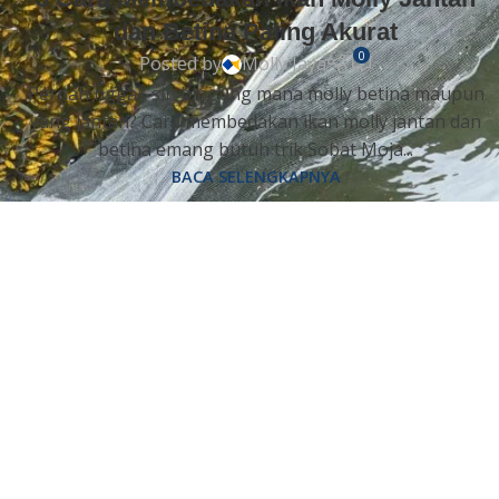
dan Betina Paling Akurat
0
Posted by
Molly Jaya
Pernah nggak sih bingung mana molly betina maupun
yang jantan? Cara membedakan ikan molly jantan dan
betina emang butuh trik Sobat Moja...
BACA SELENGKAPNYA