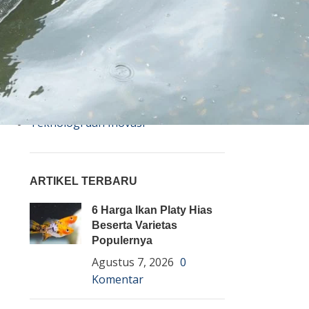
Bisnis
Budidaya
Event
Informasi Lain
Pembenihan Ikan
Pembesaran Ikan
Penyakit Ikan
Teknologi dan Inovasi
ARTIKEL TERBARU
6 Harga Ikan Platy Hias
Beserta Varietas
Populernya
Agustus 7, 2026
0
Komentar