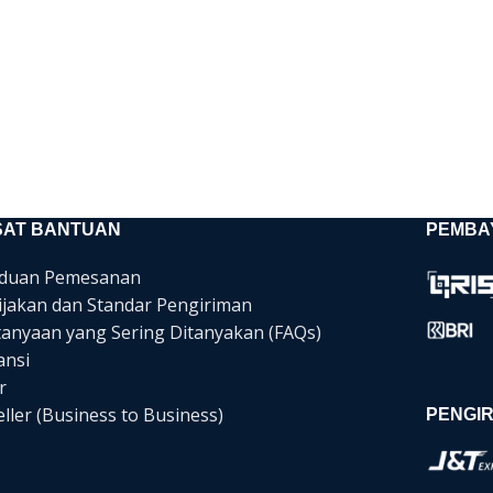
SAT BANTUAN
PEMBA
duan Pemesanan
ijakan dan Standar Pengiriman
tanyaan yang Sering Ditanyakan (FAQs)
ansi
r
ller (Business to Business)
PENGIR