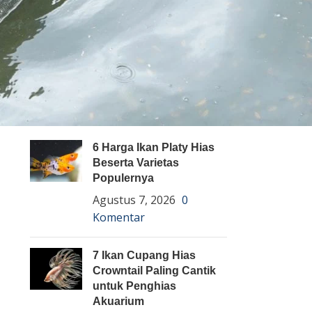
Pembenihan Ikan
Pembesaran Ikan
Penyakit Ikan
Teknologi dan Inovasi
ARTIKEL TERBARU
6 Harga Ikan Platy Hias
Beserta Varietas
Populernya
Agustus 7, 2026
0
Komentar
7 Ikan Cupang Hias
Crowntail Paling Cantik
untuk Penghias
Akuarium