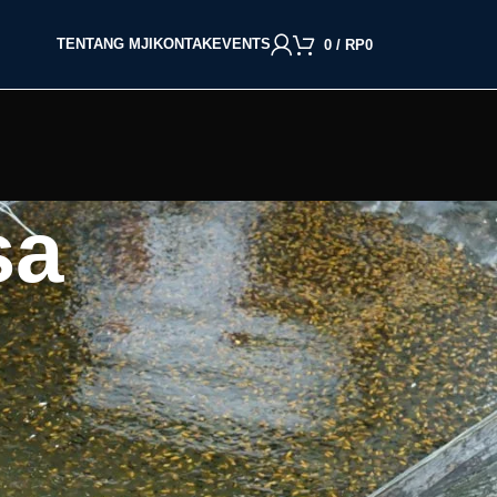
TENTANG MJI
KONTAK
EVENTS
0
/
RP
0
sa
BACA BERDASARKAN JENIS IKAN
Cupang
Molly
Channa
Koi