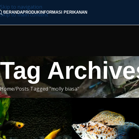
Skip to navigation
BERANDA
PRODUK
INFORMASI PERIKANAN
Skip to main content
Tag Archive
Home
Posts Tagged "molly biasa"