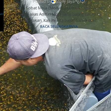
Posted by
Molly Jaya
Halo, Sobat Moja (Molly Jaya)! Balik lagi bareng
Minmo alias Admin Moja yang paling cakep se-
peternakan. Kali ini kita bakal bahas duel...
BACA SELENGKAPNYA