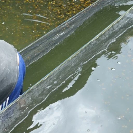
Koki
Guppy
Platy
Glofish
Danio
Manfish
Discuss
Palmas
Kura-kura
KATEGORI
Berita
Bisnis
Budidaya
Event
Informasi Lain