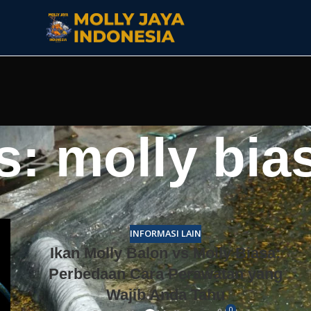
s: molly bia
INFORMASI LAIN
Ikan Molly Balon vs Molly Biasa:
Perbedaan Cara Perawatan yang
Wajib Anda Tahu
0