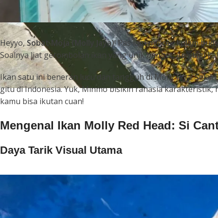
Heyyo,
Sobat Moja (Molly Jaya)
! Pas lagi ngecek kolam bud
Soalnya liat gerombolan ikan yang unik banget. Apa lagi k
Ikan satu ini beneran lucu dan tangguh di Molly Jaya! Selai
gitu di Indonesia. Yuk, Minmo bisikin rahasia karakteristik,
kamu bisa ikutan cuan!
Mengenal Ikan Molly Red Head: Si Can
Daya Tarik Visual Utama