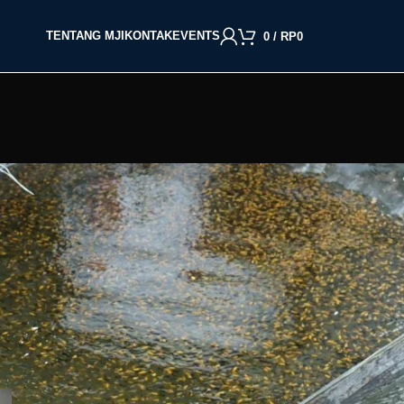
TENTANG MJI
KONTAK
EVENTS
0
/
RP
0
BACA BERDASARKAN JENIS IKAN
Cupang
Molly
Channa
Koi