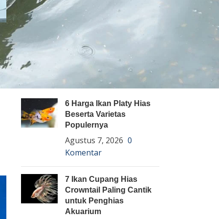
Pembenihan Ikan
Pembesaran Ikan
Penyakit Ikan
Teknologi dan Inovasi
ARTIKEL TERBARU
6 Harga Ikan Platy Hias
Beserta Varietas
Populernya
Agustus 7, 2026
0
Komentar
7 Ikan Cupang Hias
Crowntail Paling Cantik
untuk Penghias
Akuarium