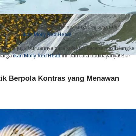
idaya sebelah barat, mata Minmo langsung seger deh.
alau bukan
Ikan Molly Red Head
!
n itu, dia juga buruannya para kolektor karena masih langka
 harga
ikan Molly Red Head
ini dan cara budidayanya! Biar
tik Berpola Kontras yang Menawan