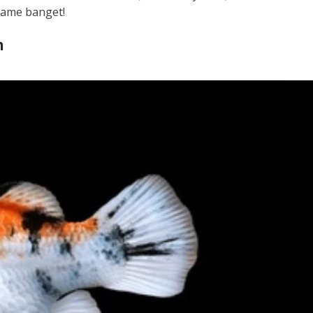
rame banget!
h