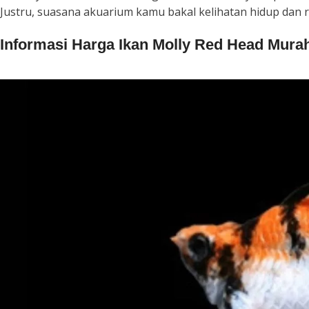
Justru, suasana akuarium kamu bakal kelihatan hidup dan 
Informasi Harga Ikan Molly Red Head Mura