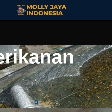
erikanan
FORMASI LAIN
urah: Karakteristik dan Cara
ayanya
0
Jaya
On Juli 9, 2026