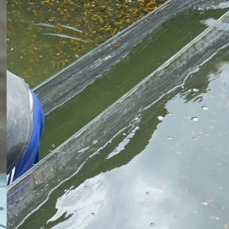
Koki
Guppy
Platy
Glofish
Danio
Manfish
Discuss
Palmas
Kura-kura
KATEGORI
Berita
Bisnis
Budidaya
Event
Informasi Lain