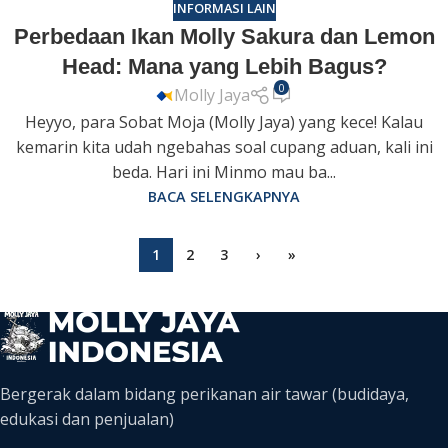
INFORMASI LAIN
Perbedaan Ikan Molly Sakura dan Lemon
Head: Mana yang Lebih Bagus?
0
Molly Jaya
Heyyo, para Sobat Moja (Molly Jaya) yang kece! Kalau
kemarin kita udah ngebahas soal cupang aduan, kali ini
beda. Hari ini Minmo mau ba...
BACA SELENGKAPNYA
1
2
3
›
»
Bergerak dalam bidang perikanan air tawar (budidaya,
edukasi dan penjualan)