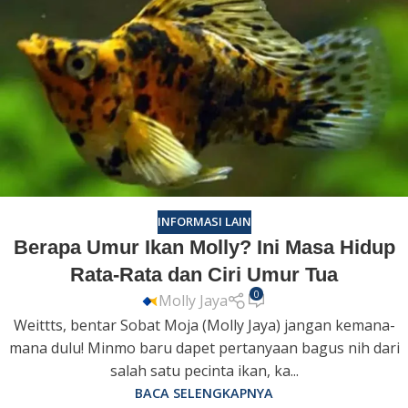
INFORMASI LAIN
Berapa Umur Ikan Molly? Ini Masa Hidup
Rata-Rata dan Ciri Umur Tua
0
Molly Jaya
Weittts, bentar Sobat Moja (Molly Jaya) jangan kemana-
mana dulu! Minmo baru dapet pertanyaan bagus nih dari
salah satu pecinta ikan, ka...
BACA SELENGKAPNYA