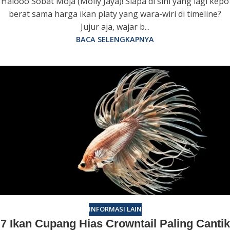
Halooo Sobat Moja (Molly Jaya)! Siapa di sini yang lagi kepo
berat sama harga ikan platy yang wara-wiri di timeline?
Jujur aja, wajar b...
BACA SELENGKAPNYA
INFORMASI LAIN
7 Ikan Cupang Hias Crowntail Paling Cantik