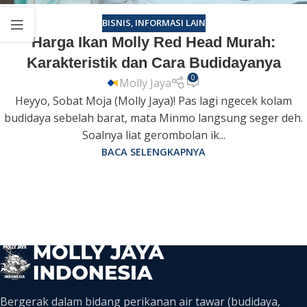
BISNIS
,
INFORMASI LAIN
Harga Ikan Molly Red Head Murah:
Karakteristik dan Cara Budidayanya
0
Molly Jaya
Heyyo, Sobat Moja (Molly Jaya)! Pas lagi ngecek kolam
budidaya sebelah barat, mata Minmo langsung seger deh.
Soalnya liat gerombolan ik...
BACA SELENGKAPNYA
Bergerak dalam bidang perikanan air tawar (budidaya,