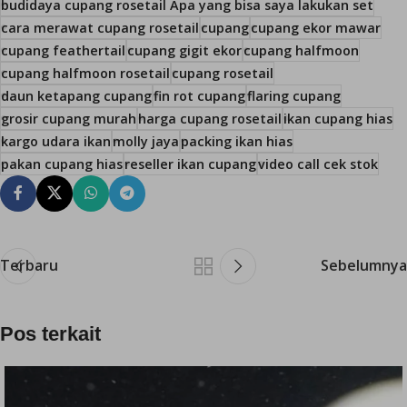
budidaya cupang rosetail Apa yang bisa saya lakukan set
cara merawat cupang rosetail
cupang
cupang ekor mawar
cupang feathertail
cupang gigit ekor
cupang halfmoon
cupang halfmoon rosetail
cupang rosetail
daun ketapang cupang
fin rot cupang
flaring cupang
grosir cupang murah
harga cupang rosetail
ikan cupang hias
kargo udara ikan
molly jaya
packing ikan hias
pakan cupang hias
reseller ikan cupang
video call cek stok
Terbaru
Sebelumnya
Pos terkait