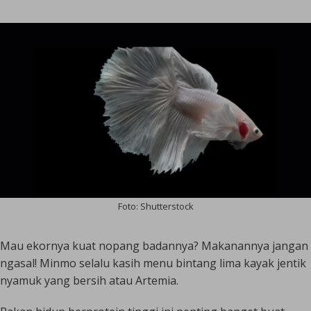
Foto: Shutterstock
Mau ekornya kuat nopang badannya? Makanannya jangan
ngasal! Minmo selalu kasih menu bintang lima kayak jentik
nyamuk yang bersih atau Artemia.