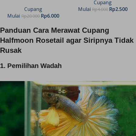
Cupang
Cupang
Mulai
Rp
2.500
Rp
4.000
Mulai
Rp
6.000
Rp
20.000
Panduan Cara Merawat Cupang
Halfmoon Rosetail agar Siripnya Tidak
Rusak
1. Pemilihan Wadah