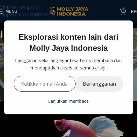
Skip to navigation
0
MENU
RP
Skip to main content
Informasi Perikanan
Eksplorasi konten lain dari
Home
Budidaya
Informasi Lain
Molly Jaya Indonesia
INFORMASI LAIN
Langganan sekarang agar bisa terus membaca dan
Cupang Halfmoon Rosetail:
mendapatkan akses ke semua arsip.
Karakteristik, Keindahan, dan
Berlangganan
Cara Merawatnya
0
Molly Jaya
On Juni 24, 2026
Lanjutkan membaca