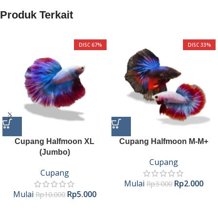
Produk Terkait
DISC 67%
DISC 33%
Cupang Halfmoon XL
Cupang Halfmoon M-M+
(Jumbo)
Cupang
Cupang
Mulai
Rp
2.000
Rp
3.000
Mulai
Rp
5.000
Rp
10.000