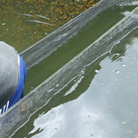
Koki
Guppy
Platy
Glofish
Danio
Manfish
Discuss
Palmas
Kura-kura
KATEGORI
Berita
Bisnis
Budidaya
Event
Informasi Lain