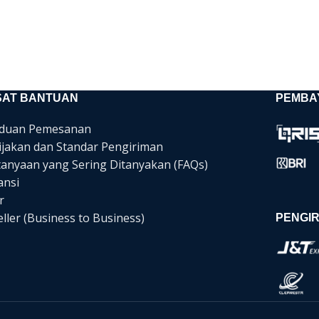
SAT BANTUAN
PEMBA
duan Pemesanan
ijakan dan Standar Pengiriman
tanyaan yang Sering Ditanyakan (FAQs)
ansi
r
ller (Business to Business)
PENGIR