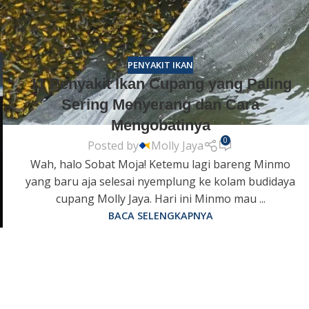
PENYAKIT IKAN
11 Penyakit Ikan Cupang yang Paling
Sering Menyerang dan Cara
Mengobatinya
0
Posted by
Molly Jaya
Wah, halo Sobat Moja! Ketemu lagi bareng Minmo
yang baru aja selesai nyemplung ke kolam budidaya
cupang Molly Jaya. Hari ini Minmo mau ...
BACA SELENGKAPNYA