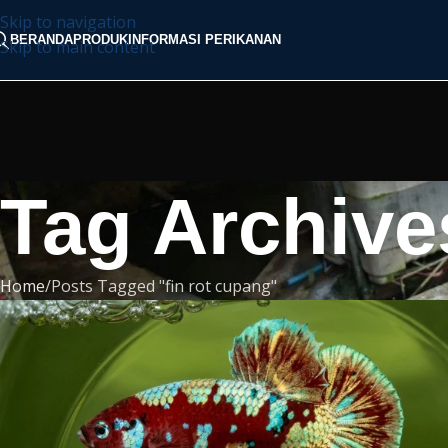
Skip to navigation
BERANDA
PRODUK
INFORMASI PERIKANAN
Skip to main content
Tag Archive
Home
Posts Tagged "fin rot cupang"