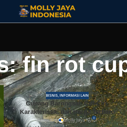
s: fin rot c
BISNIS
,
INFORMASI LAIN
Cupang Barongsai: Ciri-Ciri,
Karakteristik, dan Harga Terbaru
0
Posted by
Molly Jaya