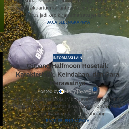
Hoy, Sobat Moja! Hari ini Minmo lagi nongkrong di
depan akuarium karantina utama Molly Jaya, lho.
Trus jadi kepikiran ama satu jenis ik...
BACA SELENGKAPNYA
INFORMASI LAIN
Cupang Halfmoon Rosetail:
Karakteristik, Keindahan, dan Cara
Merawatnya
0
Posted by
Molly Jaya
Wih, heyyyo Sobat Moja (Molly Jaya)! Hari ini Minmo
(Admin Moja) mau bahas ikan yang siripnya mekar
bertumpuk-tumpuk, lho! Dia ini ang...
BACA SELENGKAPNYA