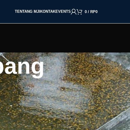
TENTANG MJI
KONTAK
EVENTS
0
/
RP
0
upang
BACA BERDASARKAN JENIS IKAN
Cupang
Molly
Channa
Koi