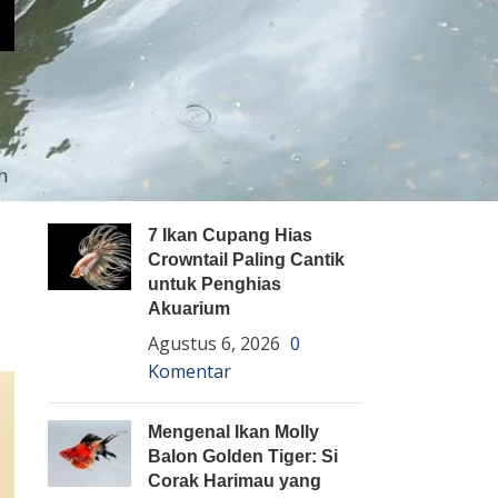
Pembenihan Ikan
Pembesaran Ikan
Penyakit Ikan
Teknologi dan Inovasi
h
ARTIKEL TERBARU
7 Ikan Cupang Hias
Crowntail Paling Cantik
untuk Penghias
Akuarium
Agustus 6, 2026
0
Komentar
Mengenal Ikan Molly
Balon Golden Tiger: Si
Corak Harimau yang