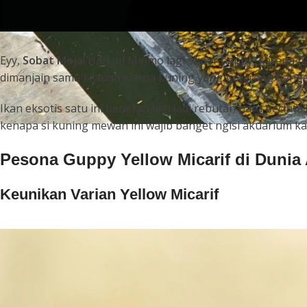
Eyy,
Sobat Moja
! Hari ini Minmo lagi super
happy
, karena p
dimanjain sama kilauan warna kuning yang gonjreng banget
Ikan eksotis satu ini beneran lagi jadi rebutan para pecinta
kenapa si kuning mewah ini wajib banget ngisi akuarium k
Pesona Guppy Yellow Micarif di Dunia
Keunikan Varian Yellow Micarif