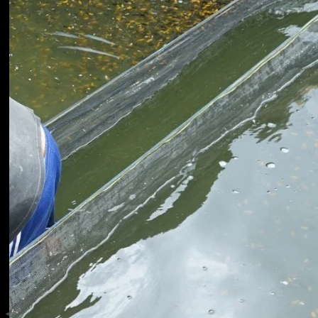
Koki
Guppy
Platy
Glofish
Danio
Manfish
Discuss
Palmas
Kura-kura
KATEGORI
Berita
Bisnis
Budidaya
Event
Informasi Lain