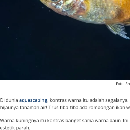
Foto: S
Di dunia
aquascaping
, kontras warna itu adalah segalany
hijaunya tanaman air! Trus tiba-tiba ada rombongan ikan
Warna kuningnya itu kontras banget sama warna daun. Ini b
estetik parah.