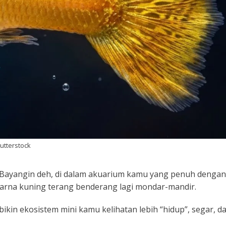
hutterstock
a. Bayangin deh, di dalam akuarium kamu yang penuh dengan
 warna kuning terang benderang lagi mondar-mandir.
ikin ekosistem mini kamu kelihatan lebih “hidup”, segar, d