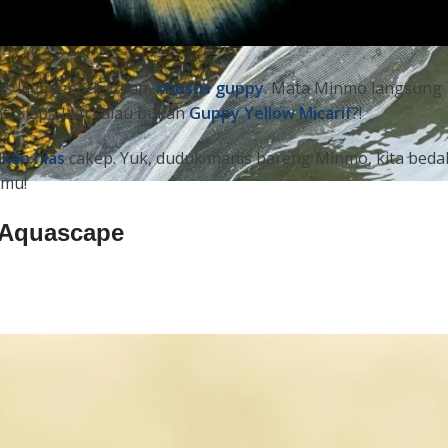
as lagi ngecek kolam
khusus guppy
. Mata Minmo langsung
. Siapa lagi kalau bukan
Guppy Yellow Micarif
?!
ikan hias
cakep. Yuk, duduk manis bareng Minmo, kita beda
amu!
 Aquascape