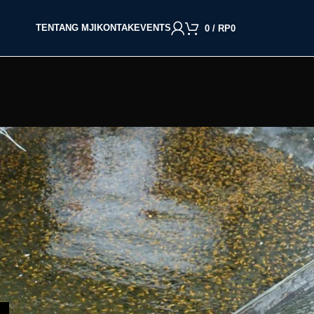
TENTANG MJI
KONTAK
EVENTS
0
/
RP
0
BACA BERDASARKAN JENIS IKAN
Cupang
Molly
Channa
Koi