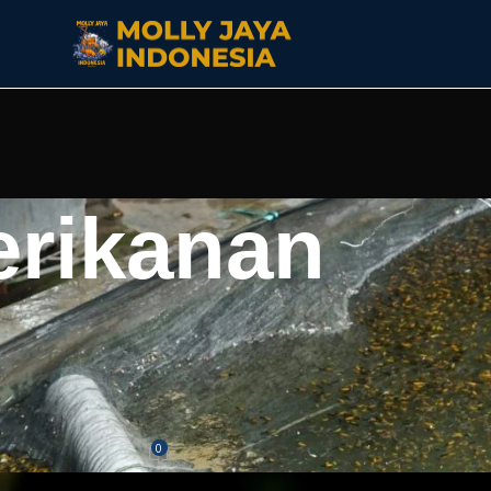
erikanan
ASI LAIN
f, Si Eksotis Kuning yang Jadi
 Aquascape
0
Jaya
On Juli 6, 2026