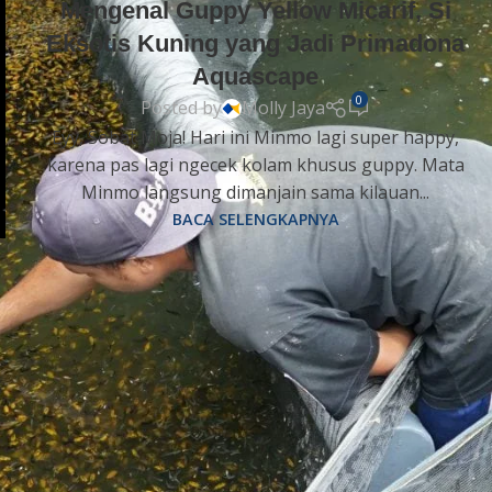
Mengenal Guppy Yellow Micarif, Si
Eksotis Kuning yang Jadi Primadona
Aquascape
0
Posted by
Molly Jaya
Eyy, Sobat Moja! Hari ini Minmo lagi super happy,
karena pas lagi ngecek kolam khusus guppy. Mata
Minmo langsung dimanjain sama kilauan...
BACA SELENGKAPNYA