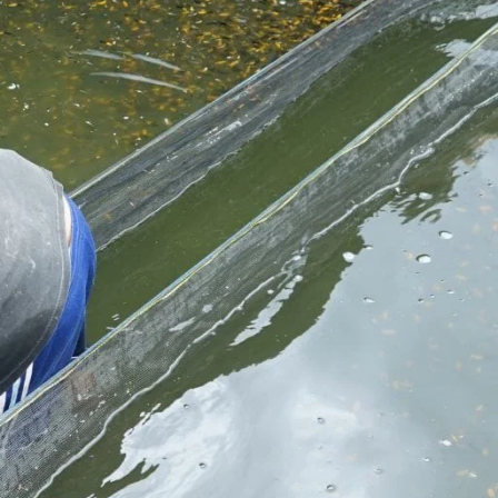
Molly
Channa
Koi
Koki
Guppy
Platy
Glofish
Danio
Manfish
Discuss
Palmas
Kura-kura
KATEGORI
Berita