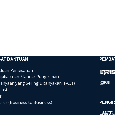
SAT BANTUAN
PEMBA
duan Pemesanan
ijakan dan Standar Pengiriman
tanyaan yang Sering Ditanyakan (FAQs)
ansi
r
ller (Business to Business)
PENGIR