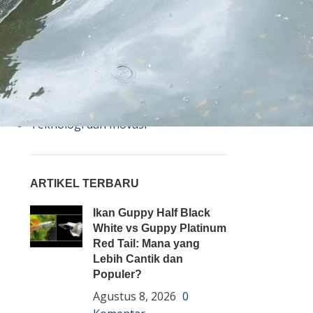
Bisnis
Budidaya
Event
Informasi Lain
Pembenihan Ikan
Pembesaran Ikan
Penyakit Ikan
Teknologi dan Inovasi
ARTIKEL TERBARU
Ikan Guppy Half Black
White vs Guppy Platinum
Red Tail: Mana yang
Lebih Cantik dan
Populer?
Agustus 8, 2026
0