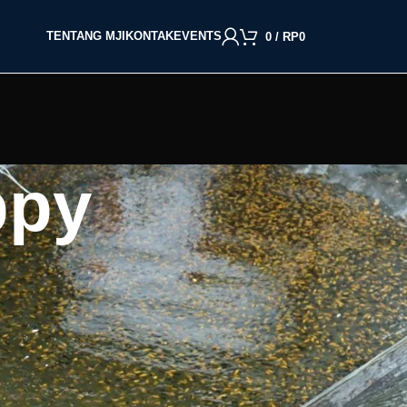
TENTANG MJI
KONTAK
EVENTS
0
/
RP
0
ppy
BACA BERDASARKAN JENIS IKAN
Cupang