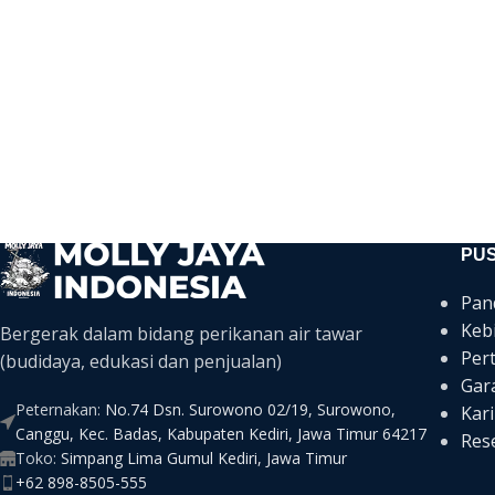
PU
Pan
Keb
Bergerak dalam bidang perikanan air tawar
Per
(budidaya, edukasi dan penjualan)
Gar
Peternakan:
No.74 Dsn. Surowono 02/19, Surowono,
Kari
Canggu, Kec. Badas, Kabupaten Kediri, Jawa Timur 64217
Rese
Toko:
Simpang Lima Gumul Kediri, Jawa Timur
+62 898-8505-555