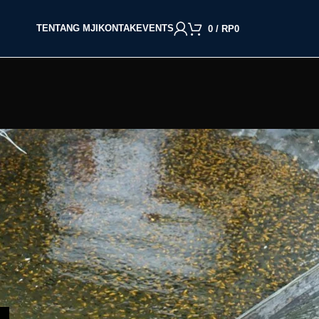
TENTANG MJI
KONTAK
EVENTS
0
/
RP
0
BACA BERDASARKAN JENIS IKAN
Cupang
Molly
Channa
Koi