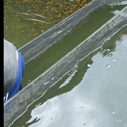
Koki
Guppy
Platy
Glofish
Danio
Manfish
Discuss
Palmas
Kura-kura
KATEGORI
Berita
Bisnis
Budidaya
Event
Informasi Lain