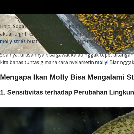
Halo,
Sobat Moja (Molly Jaya)
! Kamu penasaran nggak sih 
akuarium? Fiks sih itu lagi kena mental alias stres, Sobat
molly stres
buat berjaga-jaga kalau itu terjadi.
Soalnya, urusannya bisa gawat kalau nggak cepet ditangani
kita bahas tuntas gimana cara nyelametin
molly
! Biar nggak
Mengapa Ikan Molly Bisa Mengalami St
1. Sensitivitas terhadap Perubahan Lingku