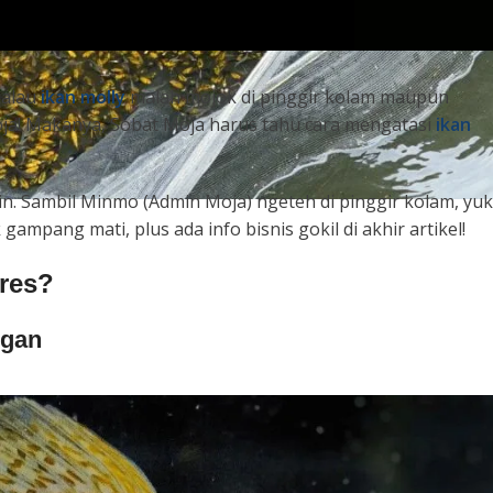
kalau
ikan molly
malah mojok di pinggir kolam maupun
 Moja! Makanya, Sobat Moja harus tahu cara mengatasi
ikan
n. Sambil Minmo (Admin Moja) ngeteh di pinggir kolam, yuk
 gampang mati, plus ada info bisnis gokil di akhir artikel!
res?
ngan