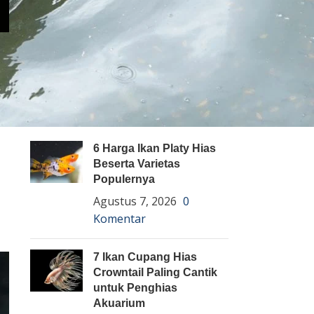
Pembenihan Ikan
Pembesaran Ikan
Penyakit Ikan
Teknologi dan Inovasi
ARTIKEL TERBARU
6 Harga Ikan Platy Hias
Beserta Varietas
Populernya
Agustus 7, 2026
0
Komentar
7 Ikan Cupang Hias
Crowntail Paling Cantik
untuk Penghias
Akuarium