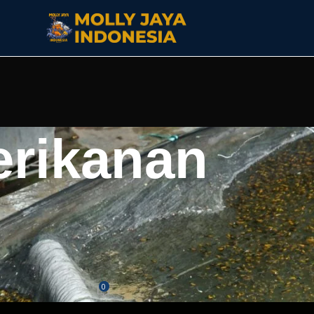
erikanan
ASI LAIN
dengan Cepat Agar Tidak Gampang
ati
0
Jaya
On Juni 5, 2026