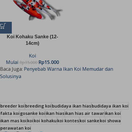
Koi Kohaku Sanke (12-
14cm)
Koi
Mulai
Rp
15.000
Rp
35.000
Baca Juga:
Penyebab Warna Ikan Koi Memudar dan
Solusinya
breeder koi
breeding koi
budidaya ikan hias
budidaya ikan koi
fakta koi
gosanke koi
ikan hias
ikan hias air tawar
ikan koi
ikan mas koi
koi
koi kohaku
koi kontes
koi sanke
koi showa
perawatan koi