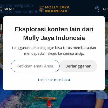
Skip to navigation
0
MENU
RP
Skip to main content
Informasi Perikanan
Eksplorasi konten lain dari
Home
Teknologi dan Inovasi
Molly Jaya Indonesia
TEKNOLOGI DAN INOVASI
Langganan sekarang agar bisa terus membaca dan
Teknik Pembenihan Koi dengan
mendapatkan akses ke semua arsip.
Teknologi Modern
0
Berlangganan
mollyjaya.id
On Oktober 20, 2024
Lanjutkan membaca