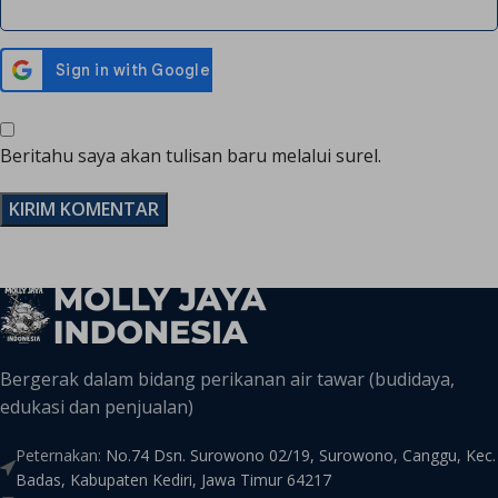
Beritahu saya akan tulisan baru melalui surel.
Bergerak dalam bidang perikanan air tawar (budidaya,
edukasi dan penjualan)
Peternakan:
No.74 Dsn. Surowono 02/19, Surowono, Canggu, Kec.
Badas, Kabupaten Kediri, Jawa Timur 64217