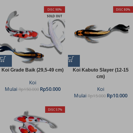
DISC 90%
DISC 80%
SOLD OUT
Koi Grade Baik (29,5-49 cm)
Koi Kabuto Slayer (12-15
cm)
Koi
Mulai
Rp
50.000
Koi
Rp
150.000
Mulai
Rp
10.000
Rp
15.000
DISC 57%