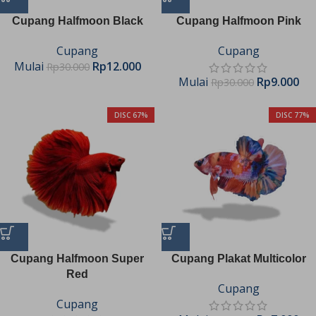
Cupang Halfmoon Black
Cupang Halfmoon Pink
Cupang
Cupang
Mulai
Rp
12.000
Rp
30.000
Mulai
Rp
9.000
Rp
30.000
DISC 67%
DISC 77%
Cupang Halfmoon Super
Cupang Plakat Multicolor
Red
Cupang
Cupang