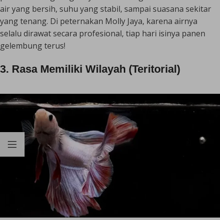
air yang bersih, suhu yang stabil, sampai suasana sekitar
yang tenang. Di peternakan Molly Jaya, karena airnya
selalu dirawat secara profesional, tiap hari isinya panen
gelembung terus!
3. Rasa Memiliki Wilayah (Teritorial)