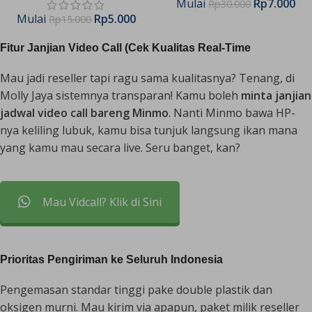
Mulai
Rp
7.000
Rp
30.000
Mulai
Rp
5.000
Rp
15.000
Fitur Janjian Video Call (Cek Kualitas Real-Time
Mau jadi reseller tapi ragu sama kualitasnya? Tenang, di
Molly Jaya sistemnya transparan! Kamu boleh
minta janjian
jadwal video call bareng Minmo
. Nanti Minmo bawa HP-
nya keliling lubuk, kamu bisa tunjuk langsung ikan mana
yang kamu mau secara
live
. Seru banget, kan?
Mau Vidcall? Klik di Sini
Prioritas Pengiriman ke Seluruh Indonesia
Pengemasan standar tinggi pake double plastik dan
oksigen murni. Mau kirim via apapun, paket milik reseller