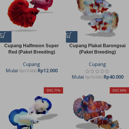
Cupang Halfmoon Super
Cupang Plakat Barongsai
Red (Paket Breeding)
(Paket Breeding)
Cupang
Cupang
Mulai
Rp
12.000
Rp
17.000
Mulai
Rp
40.000
Rp
72.000
DISC 71%
DISC 86%