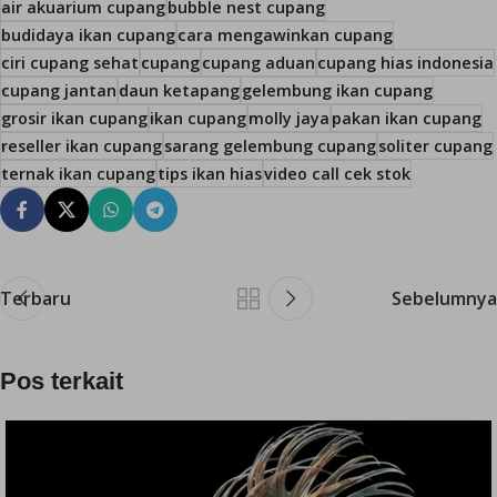
air akuarium cupang
bubble nest cupang
budidaya ikan cupang
cara mengawinkan cupang
ciri cupang sehat
cupang
cupang aduan
cupang hias indonesia
cupang jantan
daun ketapang
gelembung ikan cupang
grosir ikan cupang
ikan cupang
molly jaya
pakan ikan cupang
reseller ikan cupang
sarang gelembung cupang
soliter cupang
ternak ikan cupang
tips ikan hias
video call cek stok
Terbaru
Sebelumnya
Pos terkait