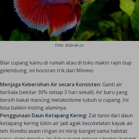
Foto: dubrak.co
Biar cupang kamu di rumah atau di toko makin rajin tiup
gelembung, ini bocoran trik dari Minmo:
Menjaga Kebersihan Air secara Konsisten:
Ganti air
berkala (sekitar 30% setiap 3 hari sekali). Air baru yang
bersih bakal mancing metabolisme tubuh si cupang. Ini
bisa balikin insting alaminya.
Penggunaan
Daun Ketapang Kering
:
Zat tanin dari daun
ketapang kering bikin air jadi agak kecokelatan kayak air
teh. Kondisi asam ringan ini mirip banget sama habitat
rawa alami mereka. Ini ikin cupang ngerasa
homey
banget.