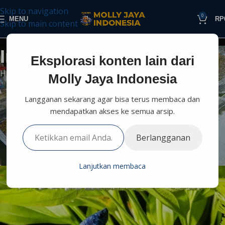
Skip to navigation
0
MENU
RP
Skip to main content
Informasi Perikanan
Eksplorasi konten lain dari
Home
Budidaya
Pembenihan Ikan
Molly Jaya Indonesia
PEMBENIHAN IKAN
Langganan sekarang agar bisa terus membaca dan
Kenapa Ikan Cupang Membuat
mendapatkan akses ke semua arsip.
Gelembung? Ternyata Ini Kabar
Berlangganan
Baik untukmu!
0
Molly Jaya
On Juni 16, 2026
Lanjutkan membaca