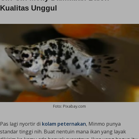
K
ualitas Unggul
Foto: Pixabay.com
Pas lagi nyortir di
kolam peternakan
, Minmo punya
standar tinggi nih. Buat nentuin mana ikan yang layak