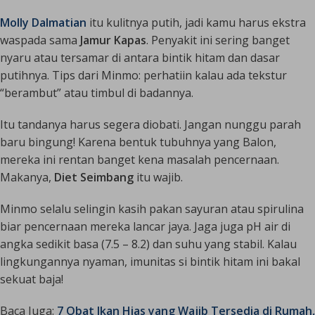
Molly Dalmatian
itu kulitnya putih, jadi kamu harus ekstra
waspada sama
Jamur Kapas
. Penyakit ini sering banget
nyaru atau tersamar di antara bintik hitam dan dasar
putihnya. Tips dari Minmo: perhatiin kalau ada tekstur
“berambut” atau timbul di badannya.
Itu tandanya harus segera diobati. Jangan nunggu parah
baru bingung! Karena bentuk tubuhnya yang Balon,
mereka ini rentan banget kena masalah pencernaan.
Makanya,
Diet Seimbang
itu wajib.
Minmo selalu selingin kasih pakan sayuran atau spirulina
biar pencernaan mereka lancar jaya. Jaga juga pH air di
angka sedikit basa (7.5 – 8.2) dan suhu yang stabil. Kalau
lingkungannya nyaman, imunitas si bintik hitam ini bakal
sekuat baja!
Baca Juga:
7 Obat Ikan Hias yang Wajib Tersedia di Rumah,