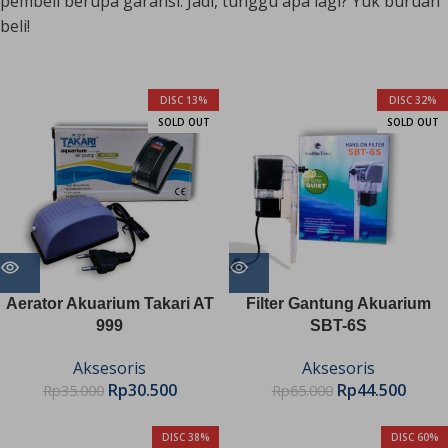
pembeli berupa garansi. Jadi, tunggu apa lagi? Yuk buruan
beli!
DISC 13%
DISC 32%
SOLD OUT
SOLD OUT
Aerator Akuarium Takari AT
Filter Gantung Akuarium
999
SBT-6S
Aksesoris
Aksesoris
Rp
30.500
Rp
44.500
Rp
35.000
Rp
65.000
DISC 38%
DISC 60%