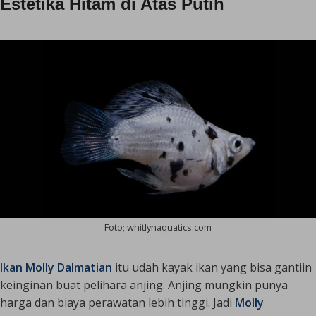
Estetika Hitam di Atas Putih
Foto; whitlynaquatics.com
Ikan Molly Dalmatian
itu udah kayak ikan yang bisa gantiin
keinginan buat pelihara anjing. Anjing mungkin punya
harga dan biaya perawatan lebih tinggi. Jadi
Molly