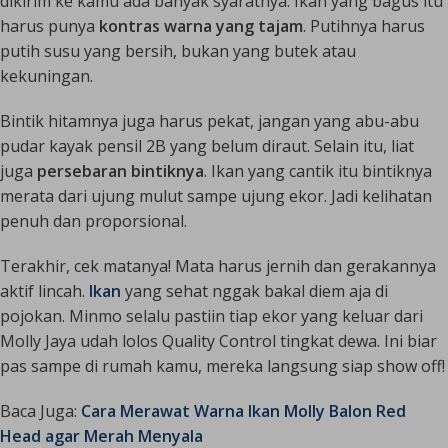
dikirim ke kamu ada banyak syaratnya. Ikan yang bagus itu
harus punya
kontras warna yang tajam
. Putihnya harus
putih susu yang bersih, bukan yang butek atau
kekuningan.
Bintik hitamnya juga harus pekat, jangan yang abu-abu
pudar kayak pensil 2B yang belum diraut. Selain itu, liat
juga
persebaran bintiknya
. Ikan yang cantik itu bintiknya
merata dari ujung mulut sampe ujung ekor. Jadi kelihatan
penuh dan proporsional.
Terakhir, cek matanya! Mata harus jernih dan gerakannya
aktif lincah.
Ikan
yang sehat nggak bakal diem aja di
pojokan. Minmo selalu pastiin tiap ekor yang keluar dari
Molly Jaya udah lolos
Quality Control
tingkat dewa. Ini biar
pas sampe di rumah kamu, mereka langsung siap
show off
!
Baca Juga:
Cara Merawat Warna Ikan Molly Balon Red
Head agar Merah Menyala