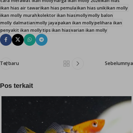
cara merawat ikan molly
harga ikan molly 2026
ikan hias
ikan hias air tawar
ikan hias pemula
ikan hias unik
ikan molly
ikan molly murah
kolektor ikan hias
molly
molly balon
molly dalmatian
molly jaya
pakan ikan molly
pelihara ikan
penyakit ikan molly
tips ikan hias
varian ikan molly
Terbaru
Sebelumnya
Pos terkait