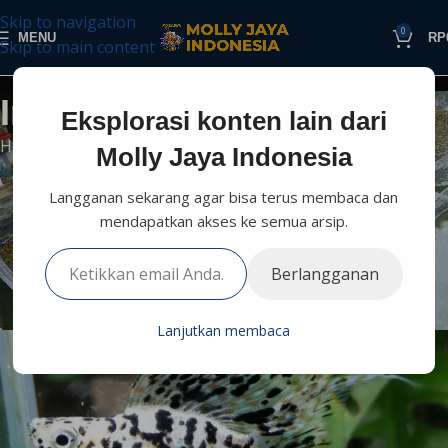
Skip to navigation
0
MENU
RP
Skip to main content
Informasi Perikanan
Eksplorasi konten lain dari
Home
Budidaya
Informasi Lain
Molly Jaya Indonesia
INFORMASI LAIN
Langganan sekarang agar bisa terus membaca dan
Ikan Molly Dalmatian Balon: Si
mendapatkan akses ke semua arsip.
Kecil Bertutul Hitam yang
Berlangganan
Menggemaskan!
0
Molly Jaya
On Februari 19, 2026
Lanjutkan membaca