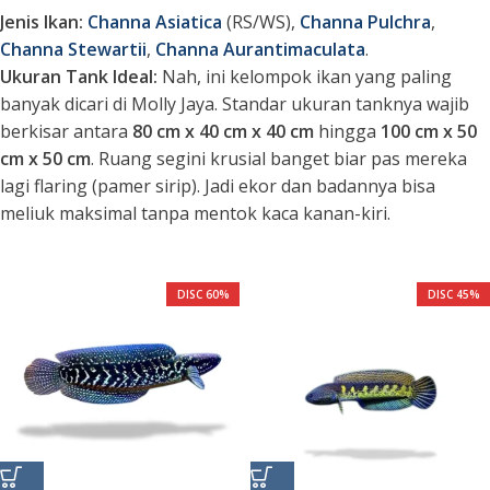
Jenis Ikan:
Channa Asiatica
(RS/WS),
Channa Pulchra
,
Channa Stewartii
,
Channa Aurantimaculata
.
Ukuran Tank Ideal:
Nah, ini kelompok ikan yang paling
banyak dicari di Molly Jaya. Standar ukuran tanknya wajib
berkisar antara
80 cm x 40 cm x 40 cm
hingga
100 cm x 50
cm x 50 cm
. Ruang segini krusial banget biar pas mereka
lagi
flaring
(pamer sirip). Jadi ekor dan badannya bisa
meliuk maksimal tanpa mentok kaca kanan-kiri.
DISC 60%
DISC 45%