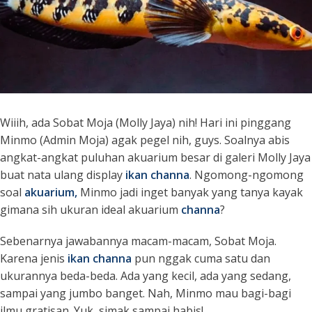
Wiiih, ada Sobat Moja (Molly Jaya) nih! Hari ini pinggang
Minmo (Admin Moja) agak pegel nih, guys. Soalnya abis
angkat-angkat puluhan akuarium besar di galeri Molly Jaya
buat nata ulang
display
ikan channa
. Ngomong-ngomong
soal
akuarium,
Minmo jadi inget banyak yang tanya kayak
gimana sih ukuran ideal akuarium
channa
?
Sebenarnya jawabannya macam-macam, Sobat Moja.
Karena jenis
ikan channa
pun nggak cuma satu dan
ukurannya beda-beda. Ada yang kecil, ada yang sedang,
sampai yang jumbo banget. Nah, Minmo mau bagi-bagi
ilmu gratisan. Yuk, simak sampai habis!