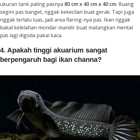
ukuran tank paling pasnya
80 cm x 40 cm x 40 cm
. Ruang
segini pas banget, nggak kekecilan buat gerak. Tapi juga
nggak terlalu luas, jadi area flaring-nya pas. Ikan nggak
bakal kelelahan mondar-mandir buat matangkan mental
pas lagi digoda pakai kaca.
4. Apakah tinggi akuarium sangat
berpengaruh bagi ikan channa?