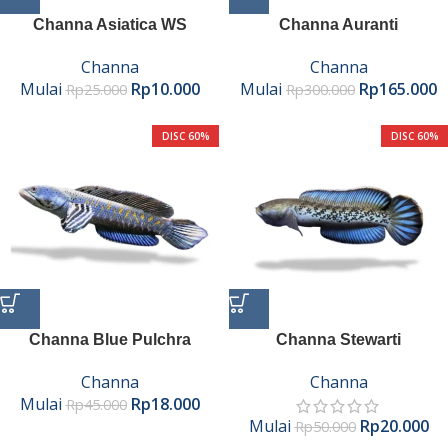
Channa Asiatica WS
Channa Auranti
Channa
Channa
Mulai
Rp
10.000
Mulai
Rp
165.000
Rp
25.000
Rp
300.000
DISC 60%
DISC 60%
Channa Blue Pulchra
Channa Stewarti
Channa
Channa
Mulai
Rp
18.000
Rp
45.000
Mulai
Rp
20.000
Rp
50.000