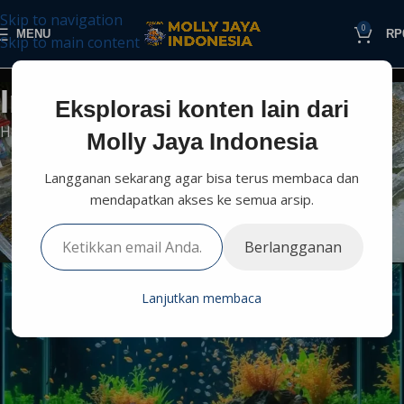
Skip to navigation
0
MENU
RP
Skip to main content
Informasi Perikanan
Eksplorasi konten lain dari
Home
Budidaya
Informasi Lain
Molly Jaya Indonesia
INFORMASI LAIN
Langganan sekarang agar bisa terus membaca dan
5 Jenis Ikan Hias Akuarium yang
mendapatkan akses ke semua arsip.
Cantik dan Mudah Dirawat
2
Berlangganan
Molly Jaya
On September 16, 2025
Lanjutkan membaca