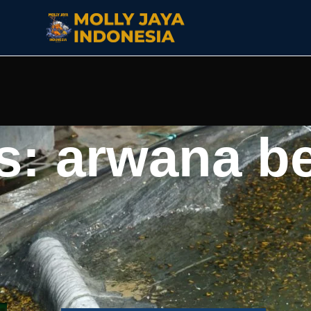
s: arwana be
ettina mengeluarkan telur, lalu induk jantan membuahi tel
elur di dalam mulut hingga menetas. Setelah telur menetas
pu berenang dan mencari makan. Cara berkembang biak in
al pertumbuhan.