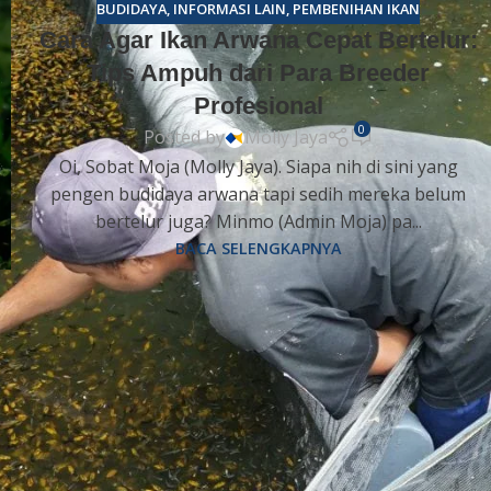
BUDIDAYA
,
INFORMASI LAIN
,
PEMBENIHAN IKAN
Cara Agar Ikan Arwana Cepat Bertelur:
Tips Ampuh dari Para Breeder
Profesional
0
Posted by
Molly Jaya
Oi, Sobat Moja (Molly Jaya). Siapa nih di sini yang
pengen budidaya arwana tapi sedih mereka belum
bertelur juga? Minmo (Admin Moja) pa...
BACA SELENGKAPNYA