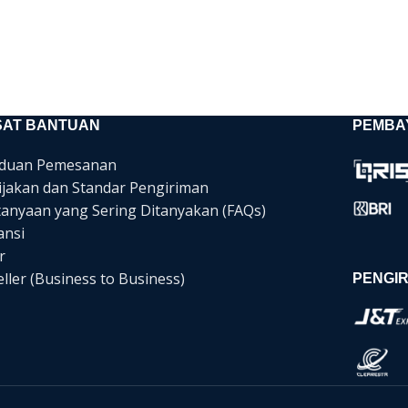
SAT BANTUAN
PEMBA
duan Pemesanan
ijakan dan Standar Pengiriman
tanyaan yang Sering Ditanyakan (FAQs)
ansi
r
ller (Business to Business)
PENGIR