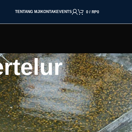
TENTANG MJI
KONTAK
EVENTS
0
/
RP
0
rtelur
ur
BACA BERDASARKAN JENIS IKAN
,
Cupang
i
Molly
Channa
Koi