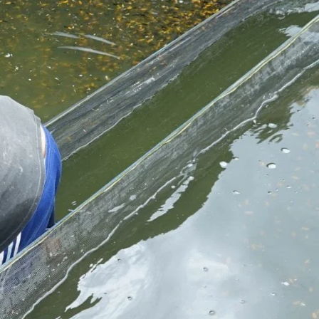
Koki
Guppy
Platy
Glofish
Danio
Manfish
Discuss
Palmas
Kura-kura
KATEGORI
Berita
Bisnis
Budidaya
Event
Informasi Lain