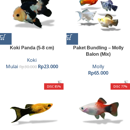
Koki Panda (5-8 cm)
Paket Bundling – Molly
Balon (Mix)
Koki
Mulai
Rp
23.000
Molly
Rp
30.000
Rp
65.000
DISC 85%
DISC 77%