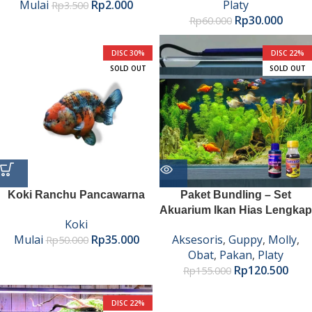
Mulai
Rp
2.000
Platy
Rp
3.500
Rp
30.000
Rp
60.000
DISC 30%
DISC 22%
SOLD OUT
SOLD OUT
Koki Ranchu Pancawarna
Paket Bundling – Set
Akuarium Ikan Hias Lengkap
Koki
Mulai
Rp
35.000
Aksesoris
,
Guppy
,
Molly
,
Rp
50.000
Obat
,
Pakan
,
Platy
Rp
120.500
Rp
155.000
DISC 22%