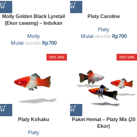
Molly Golden Black Lyretail
Platy Caroline
(Ekor cawang) – Indukan
Platy
Molly
Mulai
Rp
700
Rp
3.000
Mulai
Rp
700
Rp
2.000
DISC 43%
DISC 50%
Platy Kohaku
Paket Hemat – Platy Mix (20
Ekor)
Platy