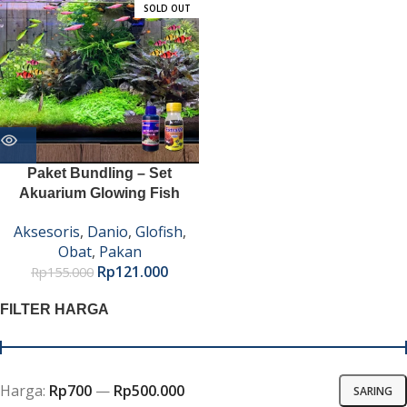
SOLD OUT
Paket Bundling – Set
Akuarium Glowing Fish
Aksesoris
,
Danio
,
Glofish
,
Obat
,
Pakan
Rp
121.000
Rp
155.000
FILTER HARGA
Harga:
Rp700
—
Rp500.000
SARING