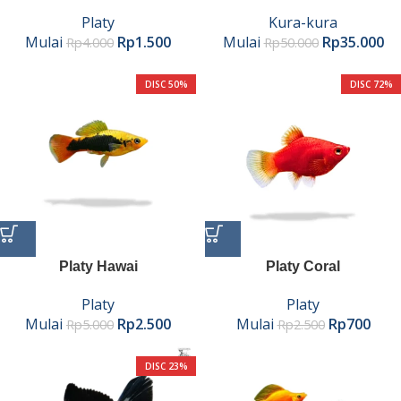
Platy
Kura-kura
Mulai
Rp
1.500
Mulai
Rp
35.000
Rp
4.000
Rp
50.000
DISC 50%
DISC 72%
Platy Hawai
Platy Coral
Platy
Platy
Mulai
Rp
2.500
Mulai
Rp
700
Rp
5.000
Rp
2.500
DISC 23%