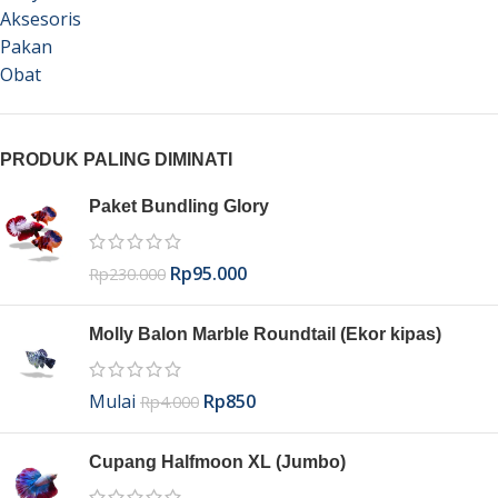
Aksesoris
Pakan
Obat
PRODUK PALING DIMINATI
Paket Bundling Glory
Rp
95.000
Rp
230.000
Molly Balon Marble Roundtail (Ekor kipas)
Mulai
Rp
850
Rp
4.000
Cupang Halfmoon XL (Jumbo)