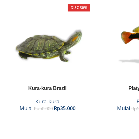
DISC 30%
Kura-kura Brazil
Plat
Kura-kura
P
Mulai
Rp
35.000
Mulai
Rp
50.000
Rp
5