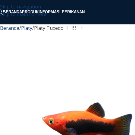
Skip to navigation
BERANDA
PRODUK
INFORMASI PERIKANAN
Skip to main content
Beranda
Platy
Platy Tuxedo