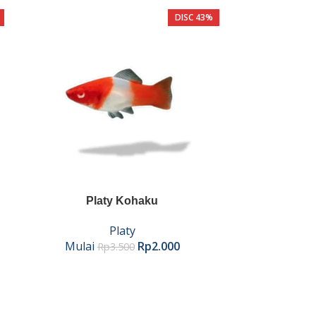
DISC 43%
Platy Kohaku
P
Platy
Mulai
Rp
2.000
Mulai
Rp
3.500