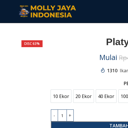
Plat
DISC 63%
Mulai
Rp
1310
Ika
P
10 Ekor
20 Ekor
40 Ekor
100
10 Ekor
20 Ekor
40 Ekor
TAMBAH