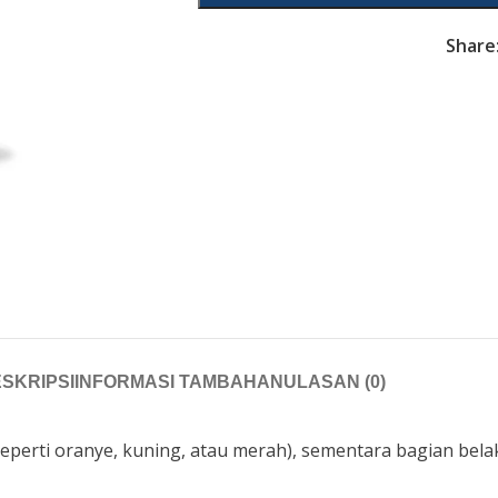
Share
SKRIPSI
INFORMASI TAMBAHAN
ULASAN (0)
(seperti oranye, kuning, atau merah), sementara bagian be