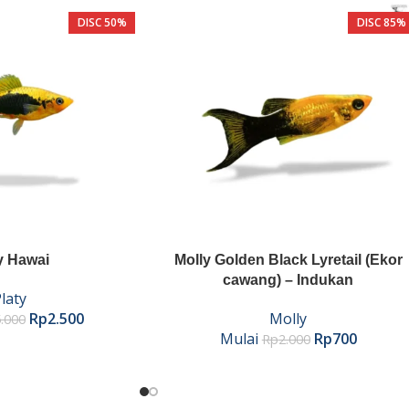
DISC 50%
DISC 85%
y Hawai
Molly Golden Black Lyretail (Ekor
cawang) – Indukan
laty
Rp
2.500
Molly
.000
Mulai
Rp
700
Rp
2.000