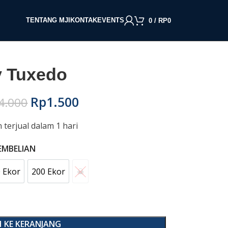
TENTANG MJI
KONTAK
EVENTS
0
/
RP
0
y Tuxedo
Rp
1.500
4.000
n terjual dalam 1 hari
EMBELIAN
 Ekor
200 Ekor
☠︎︎
100 Ekor
200 Ekor
☠︎︎
 KE KERANJANG