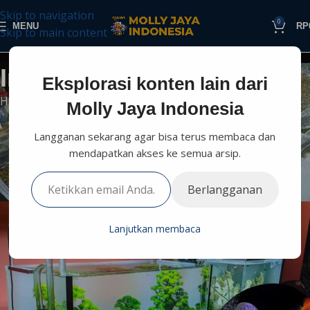
Skip to navigation
0
MENU
RP
Skip to main content
Informasi Perikanan
Eksplorasi konten lain dari
Home
Budidaya
Informasi Lain
Molly Jaya Indonesia
INFORMASI LAIN
Langganan sekarang agar bisa terus membaca dan
Pengaruh Intensitas Cahaya Bagi
mendapatkan akses ke semua arsip.
Ikan Hias di Akuarium
0
Berlangganan
mollyjaya.id
On Januari 9, 2025
Lanjutkan membaca