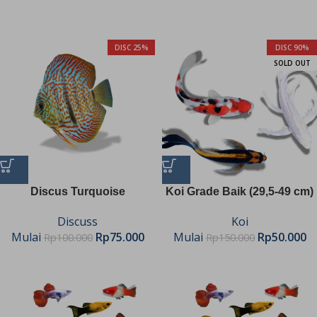
DISC 25%
DISC 90%
SOLD OUT
Discus Turquoise
Koi Grade Baik (29,5-49 cm)
Discuss
Koi
Mulai
Rp
75.000
Mulai
Rp
50.000
Rp
100.000
Rp
150.000