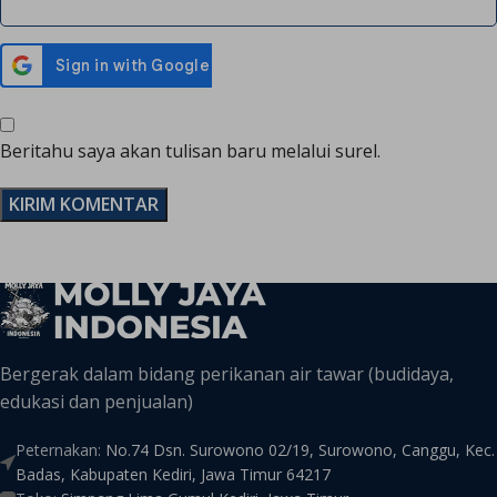
Beritahu saya akan tulisan baru melalui surel.
Bergerak dalam bidang perikanan air tawar (budidaya,
edukasi dan penjualan)
Peternakan:
No.74 Dsn. Surowono 02/19, Surowono, Canggu, Kec.
Badas, Kabupaten Kediri, Jawa Timur 64217