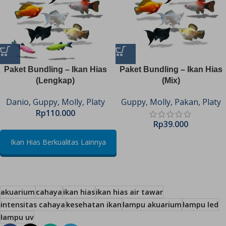
Paket Bundling – Ikan Hias
Paket Bundling – Ikan Hias
(Lengkap)
(Mix)
Danio
,
Guppy
,
Molly
,
Platy
Guppy
,
Molly
,
Pakan
,
Platy
Rp
110.000
Rp
39.000
Ikan Hias Berkualitas Lainnya
akuarium
cahaya
ikan hias
ikan hias air tawar
intensitas cahaya
kesehatan ikan
lampu akuarium
lampu led
lampu uv