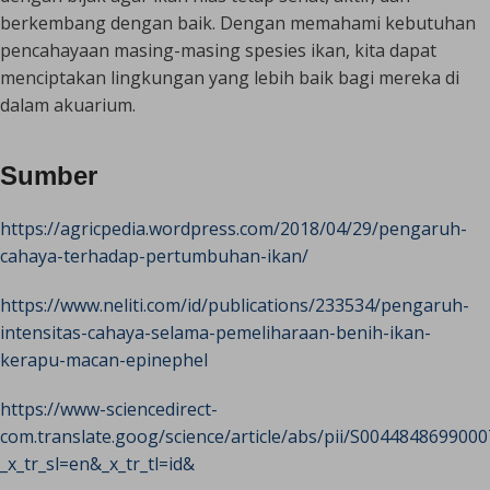
berkembang dengan baik. Dengan memahami kebutuhan
pencahayaan masing-masing spesies ikan, kita dapat
menciptakan lingkungan yang lebih baik bagi mereka di
dalam akuarium.
Sumber
https://agricpedia.wordpress.com/2018/04/29/pengaruh-
cahaya-terhadap-pertumbuhan-ikan/
https://www.neliti.com/id/publications/233534/pengaruh-
intensitas-cahaya-selama-pemeliharaan-benih-ikan-
kerapu-macan-epinephel
https://www-sciencedirect-
com.translate.goog/science/article/abs/pii/S004484869900
_x_tr_sl=en&_x_tr_tl=id&