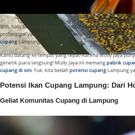
Wih, halo
Sobat Moja
(Molly Jaya) di Lampung dan sekitarny
profesional yang tiap hari kerjaannya nyemplung kolam. De
cupang
Lampung lengkap nih.
Kamu datang ke tempat yang tepat! Karena Molly Jaya pun
genetik juara langsung! Molly Jaya ini memang
pabrik cupa
cupang di sini
. Yuk, kita bedah
potensi cupang
Lampung yan
Potensi Ikan Cupang Lampung: Dari Ho
Geliat Komunitas Cupang di Lampung