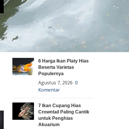
Pembenihan Ikan
Pembesaran Ikan
Penyakit Ikan
Teknologi dan Inovasi
ARTIKEL TERBARU
6 Harga Ikan Platy Hias
Beserta Varietas
Populernya
Agustus 7, 2026
0
Komentar
7 Ikan Cupang Hias
Crowntail Paling Cantik
untuk Penghias
Akuarium