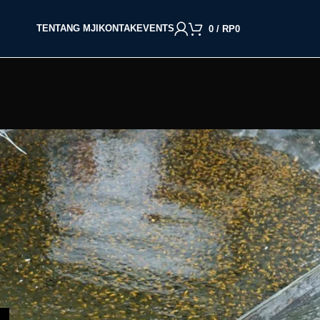
TENTANG MJI
KONTAK
EVENTS
0
/
RP
0
BACA BERDASARKAN JENIS IKAN
Cupang
Molly
Channa
Koi