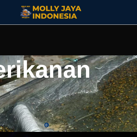
erikanan
FORMASI LAIN
lengkap: Koleksi Hias & Aduan
alitas
0
aya
On Mei 20, 2026