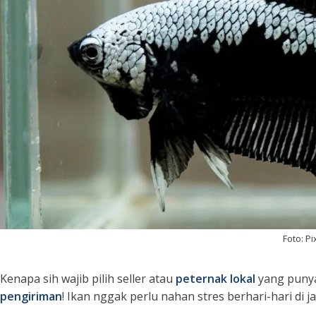
Foto: P
Kenapa sih wajib pilih seller atau
peternak lokal
yang punya
pengiriman
! Ikan nggak perlu nahan stres berhari-hari di 