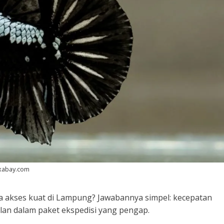
ixabay.com
 akses kuat di Lampung? Jawabannya simpel: kecepatan
jalan dalam paket ekspedisi yang pengap.