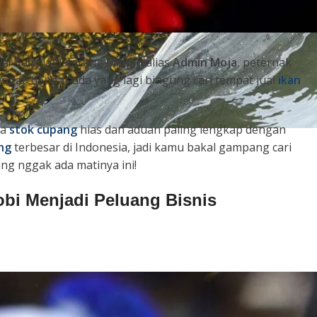
a! Balik lagi bareng
Minmo
alias
Admin Moja
, peternak
ngar-dengar ada yang lagi bingung cari tempat jual
ikan
ya
stok cupang
hias dan aduan paling lengkap dengan
ng
terbesar di Indonesia, jadi kamu bakal gampang cari
g nggak ada matinya ini!
bi Menjadi Peluang Bisnis