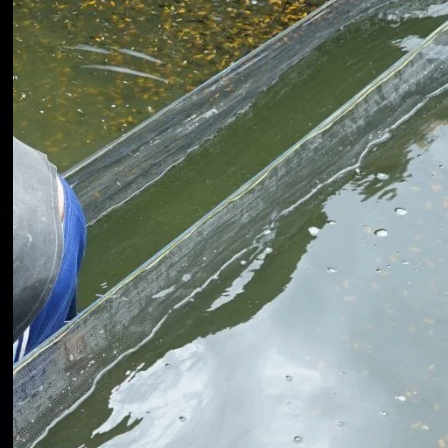
Koki
Guppy
Platy
Glofish
Danio
Manfish
Discuss
Palmas
Kura-kura
KATEGORI
Berita
Bisnis
Budidaya
Event
Informasi Lain