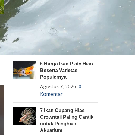
Pembenihan Ikan
Pembesaran Ikan
Penyakit Ikan
Teknologi dan Inovasi
ra
ih
ARTIKEL TERBARU
6 Harga Ikan Platy Hias
Beserta Varietas
Populernya
Agustus 7, 2026
0
Komentar
7 Ikan Cupang Hias
Crowntail Paling Cantik
untuk Penghias
Akuarium