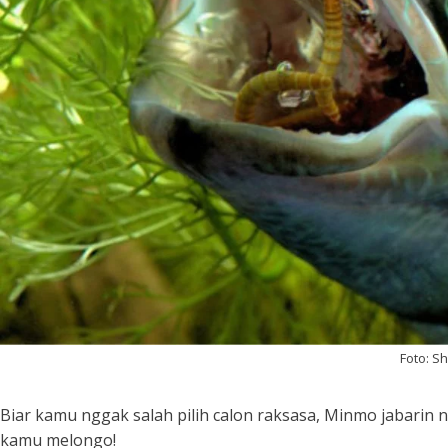
Foto: S
Biar kamu nggak salah pilih calon raksasa, Minmo jabarin n
kamu melongo!