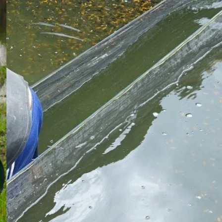
Koki
Guppy
Platy
Glofish
Danio
Manfish
Discuss
Palmas
Kura-kura
KATEGORI
Berita
Bisnis
Budidaya
Event
Informasi Lain