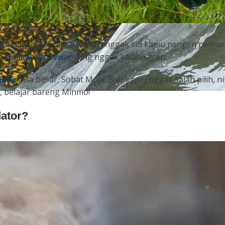
bat Moja (Molly Jaya), pernah nggak sih kamu pengen peliha
a nih
ikan air tawar
yang nggak kalah keren.
anna
bisa besar, Sobat Moja. Biar kamu nggak salah pilih, n
, belajar bareng Minmo!
ator?