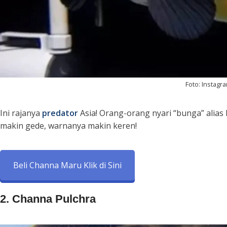
Foto: Instag
Ini rajanya
predator
Asia! Orang-orang nyari “bunga” alias b
makin gede, warnanya makin keren!
Beli Channa Maru Klik di Sini
2. Channa Pulchra