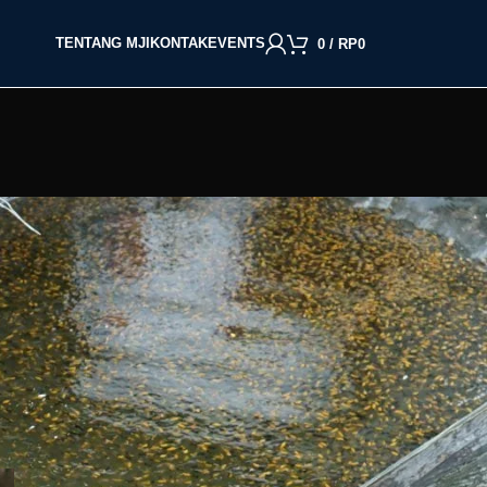
TENTANG MJI
KONTAK
EVENTS
0
/
RP
0
BACA BERDASARKAN JENIS IKAN
Cupang
Molly
Channa
Koi