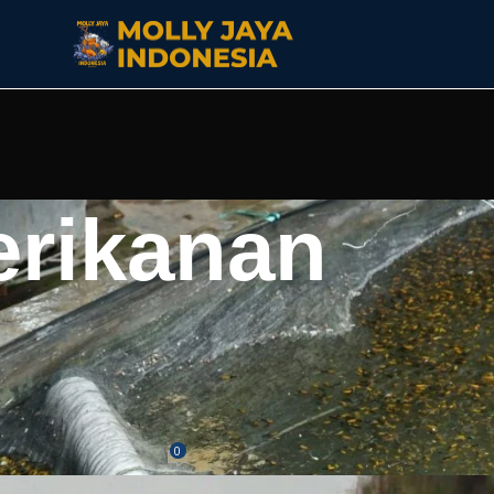
erikanan
ASI LAIN
g Bisa Besar, Simak Rahasia
atannya
0
ya
On Maret 27, 2026