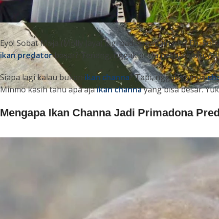
Eyo! Sobat Moja (Molly Jaya) lagi pada ngapain nih? Eh, So
ikan predator
besar? Tenang, nggak perlu pelihara hiu. Ad
Siapa lagi kalau bukan
ikan channa
? Tapi, nggak semua
ch
Minmo kasih tahu apa aja
ikan channa
yang bisa besar. Yuk
Mengapa Ikan Channa Jadi Primadona Pred