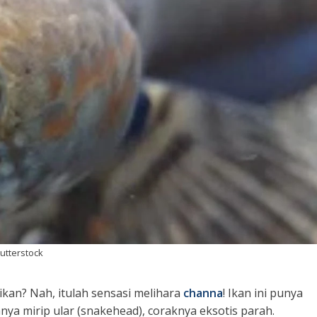
hutterstock
kan? Nah, itulah sensasi melihara
channa
! Ikan ini punya
nya mirip ular (
snakehead
), coraknya eksotis parah.