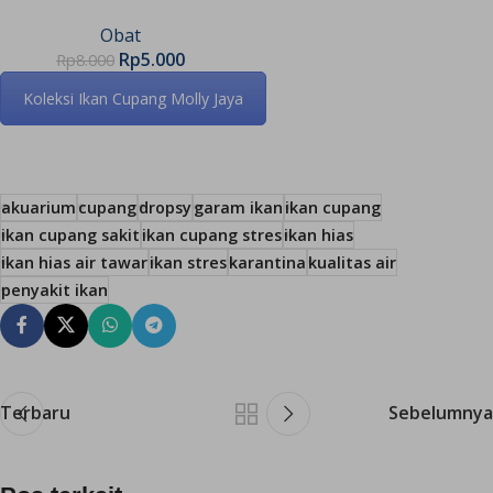
Obat
Rp
5.000
Rp
8.000
Koleksi Ikan Cupang Molly Jaya
akuarium
cupang
dropsy
garam ikan
ikan cupang
ikan cupang sakit
ikan cupang stres
ikan hias
ikan hias air tawar
ikan stres
karantina
kualitas air
penyakit ikan
Terbaru
Sebelumnya