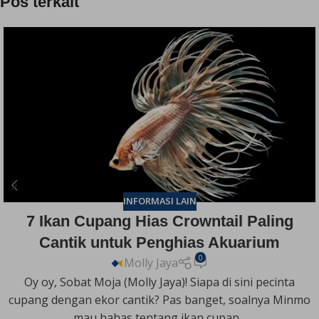
Pos terkait
INFORMASI LAIN
7 Ikan Cupang Hias Crowntail Paling
Cantik untuk Penghias Akuarium
0
Molly Jaya
Oy oy, Sobat Moja (Molly Jaya)! Siapa di sini pecinta
cupang dengan ekor cantik? Pas banget, soalnya Minmo
mau bahas tentang ikan cupan...