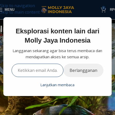
Skip to navigation
0
MENU
RP
Skip to main content
Informasi Perikanan
Eksplorasi konten lain dari
Home
Budidaya
Penyakit Ikan
Molly Jaya Indonesia
PENYAKIT IKAN
Langganan sekarang agar bisa terus membaca dan
5 Ciri-ciri Ikan Cupang Stres,
mendapatkan akses ke semua arsip.
Kenali Sebelum Terlambat
0
Berlangganan
Molly Jaya
On Oktober 29, 2025
Lanjutkan membaca