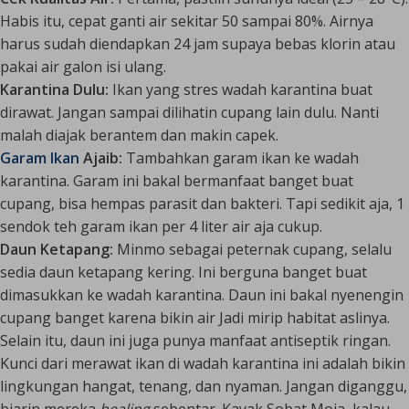
Habis itu, cepat ganti air sekitar 50 sampai 80%. Airnya
harus sudah diendapkan 24 jam supaya bebas klorin atau
pakai air galon isi ulang.
Karantina Dulu:
Ikan yang stres wadah karantina buat
dirawat. Jangan sampai dilihatin cupang lain dulu. Nanti
malah diajak berantem dan makin capek.
Garam Ikan
Ajaib:
Tambahkan garam ikan ke wadah
karantina. Garam ini bakal bermanfaat banget buat
cupang, bisa hempas parasit dan bakteri. Tapi sedikit aja, 1
sendok teh garam ikan per 4 liter air aja cukup.
Daun Ketapang:
Minmo sebagai peternak cupang, selalu
sedia daun ketapang kering. Ini berguna banget buat
dimasukkan ke wadah karantina. Daun ini bakal nyenengin
cupang banget karena bikin air Jadi mirip habitat aslinya.
Selain itu, daun ini juga punya manfaat antiseptik ringan.
Kunci dari merawat ikan di wadah karantina ini adalah bikin
lingkungan hangat, tenang, dan nyaman. Jangan diganggu,
biarin mereka
healing
sebentar. Kayak Sobat Moja, kalau