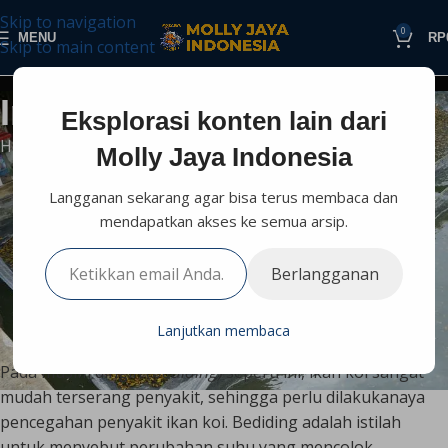
Skip to navigation
0
MENU
RP
Skip to main content
Informasi Perikanan
Eksplorasi konten lain dari
Home
Budidaya
Penyakit Ikan
Molly Jaya Indonesia
PENYAKIT IKAN
Langganan sekarang agar bisa terus membaca dan
Cara Mencegah Penyakit Pada
mendapatkan akses ke semua arsip.
Ikan Koi Saat Musim Dingin
Berlangganan
(Bediding)
0
mollyjaya.id
On Maret 20, 2023
Lanjutkan membaca
Pada musim dingin (
bediding)
seperti ini, ikan koi sangat
mudah terserang penyakit, sehingga perlu dilakukanaya
pencegahan penyakit ikan koi. Bediding adalah istilah
untuk menyebut perubahan suhu yang mencolok