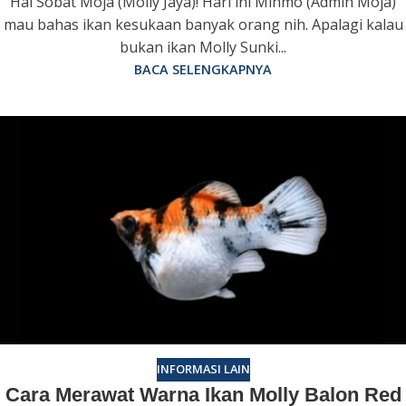
Hai Sobat Moja (Molly Jaya)! Hari ini Minmo (Admin Moja)
mau bahas ikan kesukaan banyak orang nih. Apalagi kalau
bukan ikan Molly Sunki...
BACA SELENGKAPNYA
INFORMASI LAIN
Cara Merawat Warna Ikan Molly Balon Red