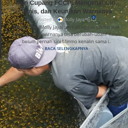
Ikan Cupang FCCP: Mengenal Ciri,
Jenis, dan Keunikan Warnanya
0
Posted by
Molly Jaya
Sobat Moja (Molly Jaya) pernah nggak sih liat ikan
cupang yang warnanya bisa berubah-ubah? Kalau
belum pernah sini Minmo kenalin sama i...
BACA SELENGKAPNYA