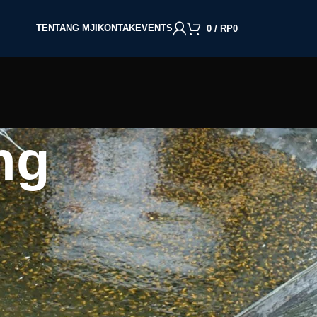
TENTANG MJI
KONTAK
EVENTS
0
/
RP
0
ng
BACA BERDASARKAN JENIS IKAN
Cupang