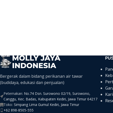
PU
Pan
Keb
Bergerak dalam bidang perikanan air tawar
Per
(budidaya, edukasi dan penjualan)
Gar
Peternakan:
No.74 Dsn. Surowono 02/19, Surowono,
Kari
Canggu, Kec. Badas, Kabupaten Kediri, Jawa Timur 64217
Rese
Toko:
Simpang Lima Gumul Kediri, Jawa Timur
+62 898-8505-555