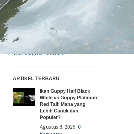
Bisnis
Budidaya
Event
Informasi Lain
Pembenihan Ikan
Pembesaran Ikan
Penyakit Ikan
Teknologi dan Inovasi
ARTIKEL TERBARU
Ikan Guppy Half Black
White vs Guppy Platinum
Red Tail: Mana yang
Lebih Cantik dan
Populer?
Agustus 8, 2026
0