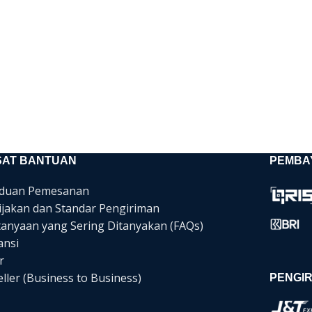
SAT BANTUAN
PEMBA
duan Pemesanan
ijakan dan Standar Pengiriman
tanyaan yang Sering Ditanyakan (FAQs)
ansi
r
ller (Business to Business)
PENGIR