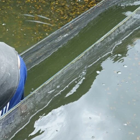
Molly
Channa
Koi
Koki
Guppy
Platy
Glofish
Danio
Manfish
Discuss
Palmas
Kura-kura
KATEGORI
Berita