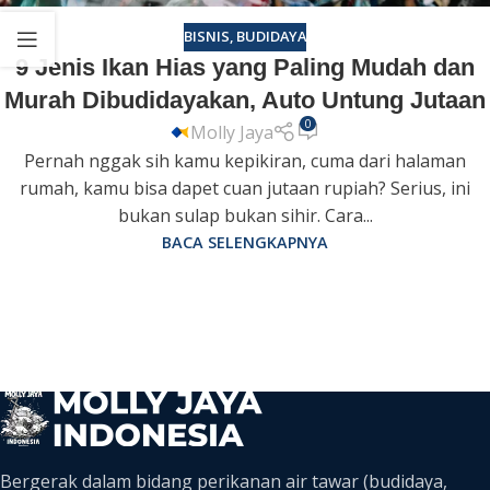
BISNIS
,
BUDIDAYA
9 Jenis Ikan Hias yang Paling Mudah dan
Murah Dibudidayakan, Auto Untung Jutaan
0
Molly Jaya
Pernah nggak sih kamu kepikiran, cuma dari halaman
rumah, kamu bisa dapet cuan jutaan rupiah? Serius, ini
bukan sulap bukan sihir. Cara...
BACA SELENGKAPNYA
Bergerak dalam bidang perikanan air tawar (budidaya,