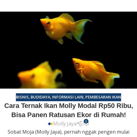
BISNIS
,
BUDIDAYA
,
INFORMASI LAIN
,
PEMBESARAN IKAN
Cara Ternak Ikan Molly Modal Rp50 Ribu,
Bisa Panen Ratusan Ekor di Rumah!
0
Molly Jaya
Sobat Moja (Molly Jaya), pernah nggak pengen mulai