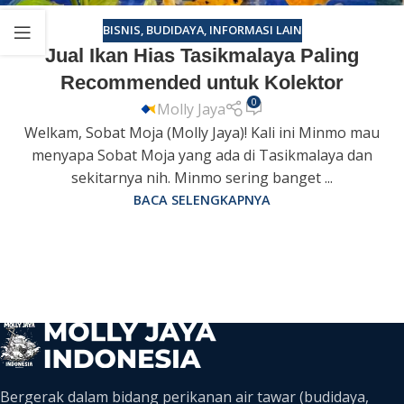
BISNIS
,
BUDIDAYA
,
INFORMASI LAIN
Jual Ikan Hias Tasikmalaya Paling
Recommended untuk Kolektor
0
Molly Jaya
Welkam, Sobat Moja (Molly Jaya)! Kali ini Minmo mau
menyapa Sobat Moja yang ada di Tasikmalaya dan
sekitarnya nih. Minmo sering banget ...
BACA SELENGKAPNYA
Bergerak dalam bidang perikanan air tawar (budidaya,