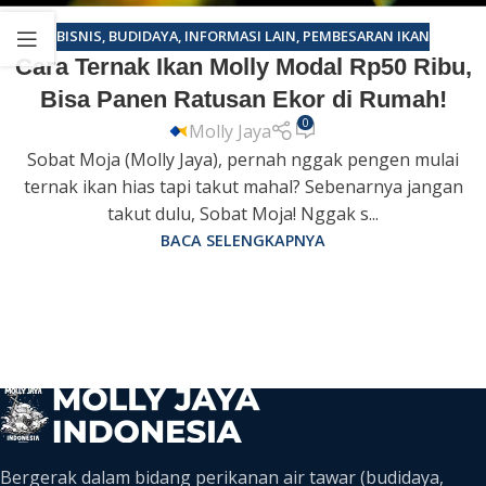
BISNIS
,
BUDIDAYA
,
INFORMASI LAIN
,
PEMBESARAN IKAN
Cara Ternak Ikan Molly Modal Rp50 Ribu,
Bisa Panen Ratusan Ekor di Rumah!
0
Molly Jaya
Sobat Moja (Molly Jaya), pernah nggak pengen mulai
ternak ikan hias tapi takut mahal? Sebenarnya jangan
takut dulu, Sobat Moja! Nggak s...
BACA SELENGKAPNYA
Bergerak dalam bidang perikanan air tawar (budidaya,