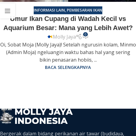
INFORMASI LAIN
,
PEMBESARAN IKAN
Umur Ikan Cupang di Wadah Kecil vs
Aquarium Besar: Mana yang Lebih Awet?
0
Molly Jaya
Oi, Sobat Moja (Molly Jaya)! Setelah ngurusin kolam, Minmo
(Admin Moja) ngeluangin waktu bahas hal yang sering
bikin penasaran hobiis, ...
BACA SELENGKAPNYA
Bergerak dalam bidang perikanan air tawar (budidaya,