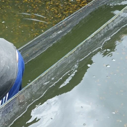
Koki
Guppy
Platy
Glofish
Danio
Manfish
Discuss
Palmas
Kura-kura
KATEGORI
Berita
Bisnis
Budidaya
Event
Informasi Lain