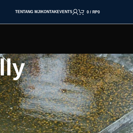
TENTANG MJI
KONTAK
EVENTS
0
/
RP
0
lly
BACA BERDASARKAN JENIS IKAN
Cupang
Molly
Channa
Koi