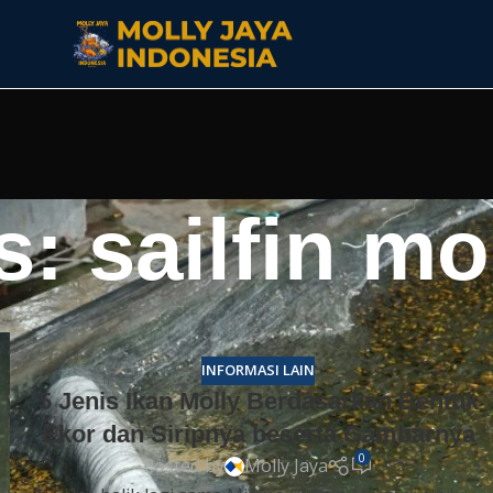
: sailfin mo
INFORMASI LAIN
5 Jenis Ikan Molly Berdasarkan Bentuk
Ekor dan Siripnya beserta Gambarnya
0
Posted by
Molly Jaya