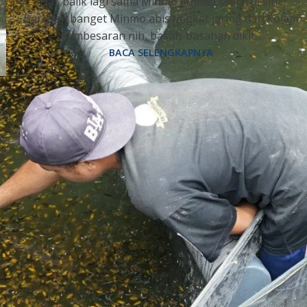
Hai, balik lagi sama Minmo (Admin Moja) di sini!
Barusan banget Minmo abis angkat jaring dari kolam
pembesaran nih, basah-basahan dikit...
BACA SELENGKAPNYA