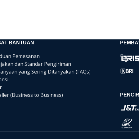
SAT BANTUAN
PEMBA
duan Pemesanan
ijakan dan Standar Pengiriman
tanyaan yang Sering Ditanyakan (FAQs)
ansi
r
ller (Business to Business)
PENGIR