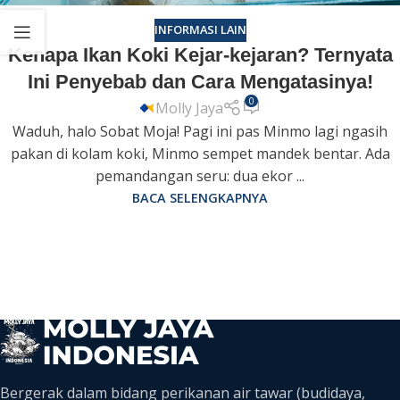
INFORMASI LAIN
Kenapa Ikan Koki Kejar-kejaran? Ternyata
Ini Penyebab dan Cara Mengatasinya!
0
Molly Jaya
Waduh, halo Sobat Moja! Pagi ini pas Minmo lagi ngasih
pakan di kolam koki, Minmo sempet mandek bentar. Ada
pemandangan seru: dua ekor ...
BACA SELENGKAPNYA
Bergerak dalam bidang perikanan air tawar (budidaya,