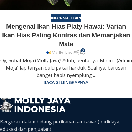
INFORMASI LAIN
Mengenal Ikan Hias Platy Hawai: Varian
Ikan Hias Paling Kontras dan Memanjakan
Mata
0
Molly Jaya
Oy, Sobat Moja (Molly Jaya)! Aduh, bentar ya, Minmo (Admin
Moja) lap tangan dulu pakai handuk. Soalnya, barusan
banget habis nyemplung ...
BACA SELENGKAPNYA
Bergerak dalam bidang perikanan air tawar (budidaya,
edukasi dan penjualan)