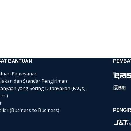
SAT BANTUAN
PEMBA
duan Pemesanan
ijakan dan Standar Pengiriman
tanyaan yang Sering Ditanyakan (FAQs)
ansi
r
ller (Business to Business)
PENGIR