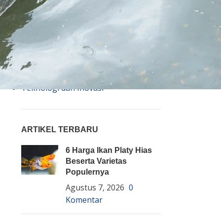
Bisnis
Budidaya
Event
Informasi Lain
Pembenihan Ikan
Pembesaran Ikan
Penyakit Ikan
Teknologi dan Inovasi
ARTIKEL TERBARU
6 Harga Ikan Platy Hias
Beserta Varietas
Populernya
Agustus 7, 2026
0
Komentar