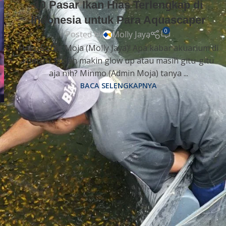
10 Pasar Ikan Hias Terlengkap di
Indonesia untuk Para Aquascaper
0
Posted by
Molly Jaya
Halo, Sobat Moja (Molly Jaya)! Apa kabar akuarium di
rumah? Sudah makin glow up atau masih gitu-gitu
aja nih? Minmo (Admin Moja) tanya ...
BACA SELENGKAPNYA