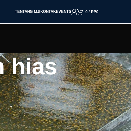
TENTANG MJI
KONTAK
EVENTS
0
/
RP
0
n hias
BACA BERDASARKAN JENIS IKAN
Cupang