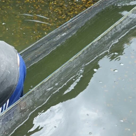
Molly
Channa
Koi
Koki
Guppy
Platy
Glofish
Danio
Manfish
Discuss
Palmas
Kura-kura
KATEGORI
Berita