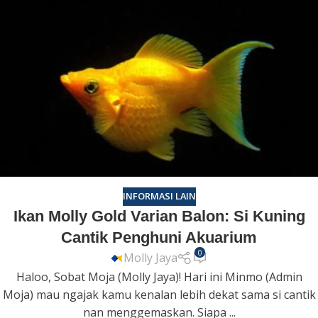
INFORMASI LAIN
Ikan Molly Gold Varian Balon: Si Kuning
Cantik Penghuni Akuarium
0
Molly Jaya
Haloo, Sobat Moja (Molly Jaya)! Hari ini Minmo (Admin
Moja) mau ngajak kamu kenalan lebih dekat sama si cantik
nan menggemaskan. Siapa ...