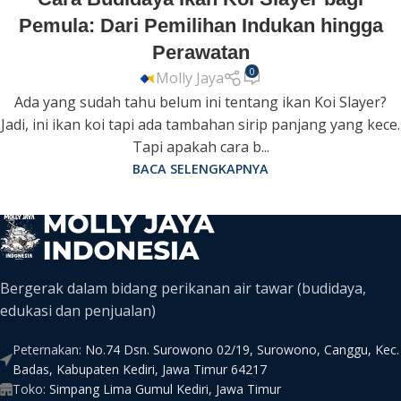
Pemula: Dari Pemilihan Indukan hingga
Perawatan
0
Molly Jaya
Ada yang sudah tahu belum ini tentang ikan Koi Slayer?
Jadi, ini ikan koi tapi ada tambahan sirip panjang yang kece.
Tapi apakah cara b...
BACA SELENGKAPNYA
Bergerak dalam bidang perikanan air tawar (budidaya,
edukasi dan penjualan)
Peternakan:
No.74 Dsn. Surowono 02/19, Surowono, Canggu, Kec.
Badas, Kabupaten Kediri, Jawa Timur 64217
Toko:
Simpang Lima Gumul Kediri, Jawa Timur