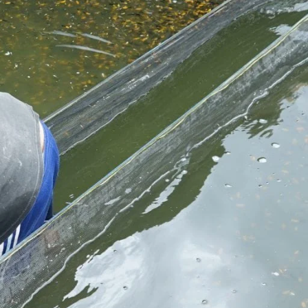
Molly
Channa
Koi
Koki
Guppy
Platy
Glofish
Danio
Manfish
Discuss
Palmas
Kura-kura
KATEGORI
Berita