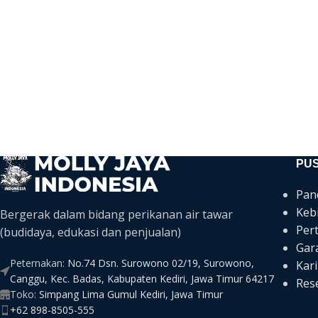
PU
Pan
Keb
Bergerak dalam bidang perikanan air tawar
Per
(budidaya, edukasi dan penjualan)
Gar
Peternakan:
No.74 Dsn. Surowono 02/19, Surowono,
Kari
Canggu, Kec. Badas, Kabupaten Kediri, Jawa Timur 64217
Rese
Toko:
Simpang Lima Gumul Kediri, Jawa Timur
+62 898-8505-555