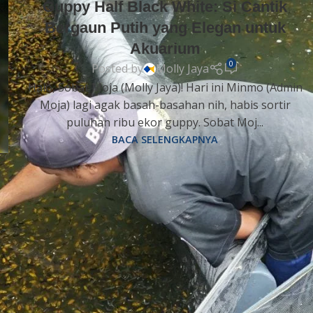
Guppy Half Black White: Si Cantik
Bergaun Putih yang Elegan untuk
Akuarium
0
Posted by
Molly Jaya
Halo, Sobat Moja (Molly Jaya)! Hari ini Minmo (Admin
Moja) lagi agak basah-basahan nih, habis sortir
puluhan ribu ekor guppy. Sobat Moj...
BACA SELENGKAPNYA