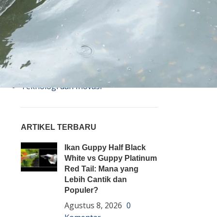
Bisnis
Budidaya
Event
Informasi Lain
Pembenihan Ikan
Pembesaran Ikan
Penyakit Ikan
Teknologi dan Inovasi
ARTIKEL TERBARU
Ikan Guppy Half Black
White vs Guppy Platinum
Red Tail: Mana yang
Lebih Cantik dan
Populer?
Agustus 8, 2026
0