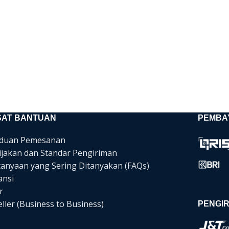
SAT BANTUAN
PEMBA
duan Pemesanan
ijakan dan Standar Pengiriman
tanyaan yang Sering Ditanyakan (FAQs)
ansi
r
ller (Business to Business)
PENGIR