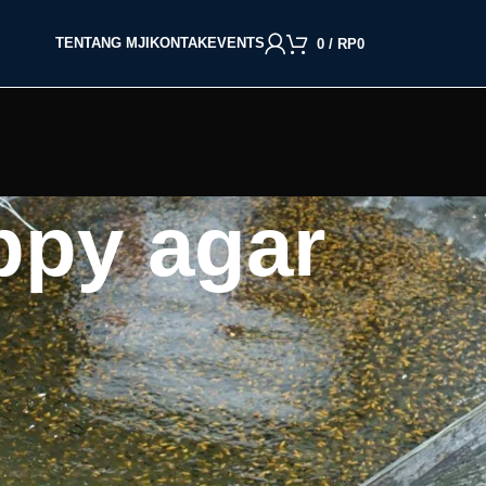
TENTANG MJI
KONTAK
EVENTS
0
/
RP
0
ppy agar
BACA BERDASARKAN JENIS IKAN
Cupang