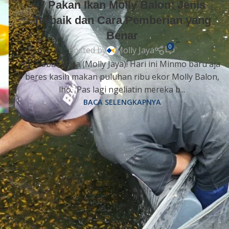
7 Pakan Ikan Molly Balon: Jenis
Terbaik dan Cara Pemberian yang
Benar
0
Posted by
Molly Jaya
Oi, Sobat Moja (Molly Jaya)! Hari ini Minmo baru aja
beres kasih makan puluhan ribu ekor Molly Balon,
lho. Pas lagi ngeliatin mereka b...
BACA SELENGKAPNYA