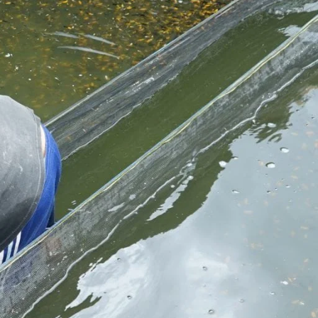
Molly
Channa
Koi
Koki
Guppy
Platy
Glofish
Danio
Manfish
Discuss
Palmas
Kura-kura
KATEGORI
Berita