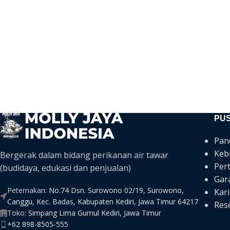
PU
Pan
Keb
Bergerak dalam bidang perikanan air tawar
Per
(budidaya, edukasi dan penjualan)
Gar
Peternakan:
No.74 Dsn. Surowono 02/19, Surowono,
Kari
Canggu, Kec. Badas, Kabupaten Kediri, Jawa Timur 64217
Rese
Toko:
Simpang Lima Gumul Kediri, Jawa Timur
+62 898-8505-555