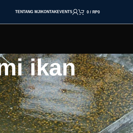
TENTANG MJI
KONTAK
EVENTS
0
/
RP
0
mi ikan
BACA BERDASARKAN JENIS IKAN
Cupang