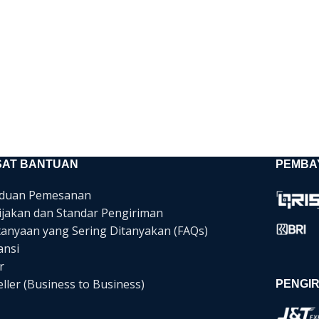
SAT BANTUAN
PEMBA
duan Pemesanan
ijakan dan Standar Pengiriman
tanyaan yang Sering Ditanyakan (FAQs)
ansi
r
ller (Business to Business)
PENGIR