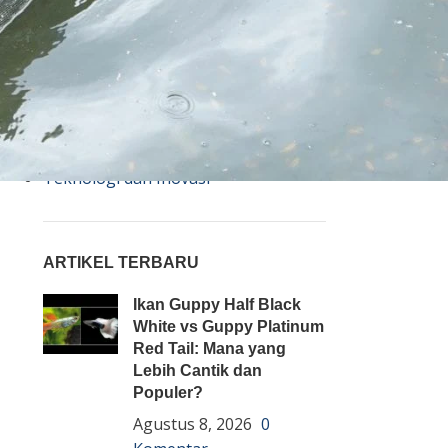
Bisnis
Budidaya
Event
Informasi Lain
Pembenihan Ikan
Pembesaran Ikan
Penyakit Ikan
Teknologi dan Inovasi
ARTIKEL TERBARU
Ikan Guppy Half Black
White vs Guppy Platinum
Red Tail: Mana yang
Lebih Cantik dan
Populer?
Agustus 8, 2026
0