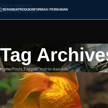
Skip to navigation
BERANDA
PRODUK
INFORMASI PERIKANAN
Skip to main content
Tag Archives
Home
Posts Tagged "nutrisi ikan koki"