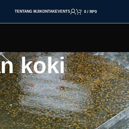
TENTANG MJI
KONTAK
EVENTS
0
/
RP
0
an koki
BACA BERDASARKAN JENIS IKAN
Cupang
Molly
Channa
Koi