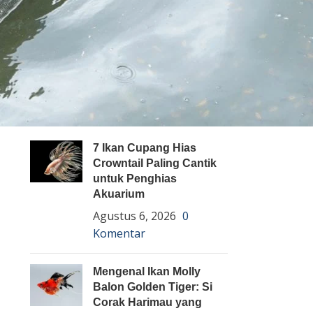
Pembenihan Ikan
Pembesaran Ikan
Penyakit Ikan
Teknologi dan Inovasi
ARTIKEL TERBARU
7 Ikan Cupang Hias
Crowntail Paling Cantik
untuk Penghias
Akuarium
Agustus 6, 2026
0
Komentar
Mengenal Ikan Molly
Balon Golden Tiger: Si
Corak Harimau yang