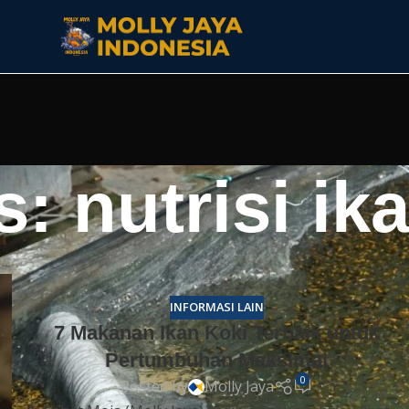
: nutrisi ik
INFORMASI LAIN
7 Makanan Ikan Koki Terbaik untuk
Pertumbuhan Maksimal
0
Posted by
Molly Jaya