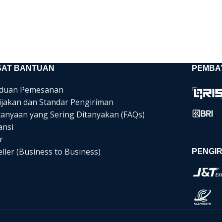
SAT BANTUAN
PEMBA
duan Pemesanan
ijakan dan Standar Pengiriman
tanyaan yang Sering Ditanyakan (FAQs)
ansi
r
ller (Business to Business)
PENGIR