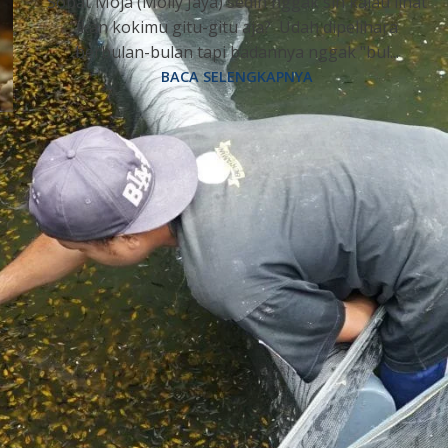
Sobat Moja (Molly Jaya) sedih nggak sih kalau lihat
ikan kokimu gitu-gitu aja? Udah dipelihara
berbulan-bulan tapi badannya nggak "bul...
BACA SELENGKAPNYA