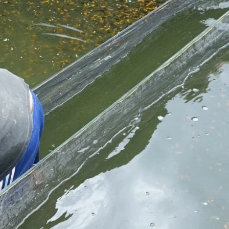
Koki
Guppy
Platy
Glofish
Danio
Manfish
Discuss
Palmas
Kura-kura
KATEGORI
Berita
Bisnis
Budidaya
Event
Informasi Lain