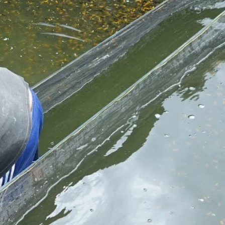
Koki
Guppy
Platy
Glofish
Danio
Manfish
Discuss
Palmas
Kura-kura
KATEGORI
Berita
Bisnis
Budidaya
Event
Informasi Lain