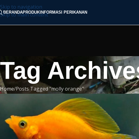
Skip to navigation
BERANDA
PRODUK
INFORMASI PERIKANAN
Skip to main content
Tag Archive
Home
Posts Tagged "molly orange"