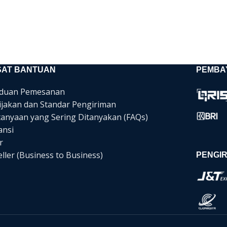
SAT BANTUAN
PEMBA
duan Pemesanan
ijakan dan Standar Pengiriman
tanyaan yang Sering Ditanyakan (FAQs)
ansi
r
ller (Business to Business)
PENGIR