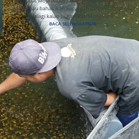
Hai Sobat Moja (Molly Jaya)! Hari ini Minmo (Admin
Moja) mau bahas ikan kesukaan banyak orang nih.
Apalagi kalau bukan ikan Molly Sunki...
BACA SELENGKAPNYA