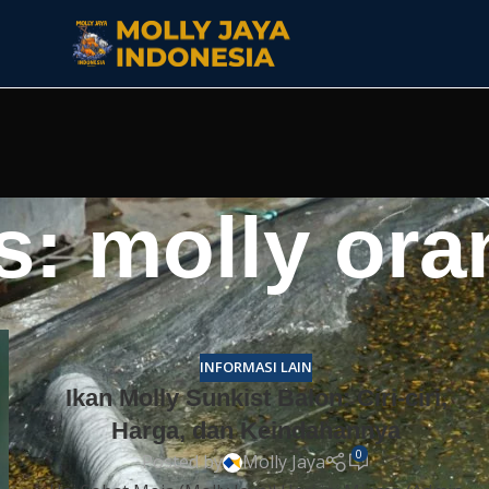
s: molly or
INFORMASI LAIN
Ikan Molly Sunkist Balon: Ciri-ciri,
Harga, dan Keindahannya
0
Posted by
Molly Jaya