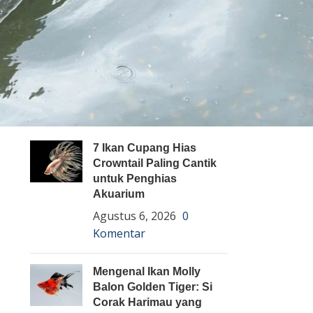
Pembenihan Ikan
Pembesaran Ikan
Penyakit Ikan
Teknologi dan Inovasi
ARTIKEL TERBARU
7 Ikan Cupang Hias
Crowntail Paling Cantik
untuk Penghias
Akuarium
Agustus 6, 2026
0
Komentar
Mengenal Ikan Molly
Balon Golden Tiger: Si
Corak Harimau yang