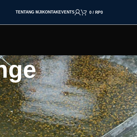
TENTANG MJI
KONTAK
EVENTS
0
/
RP
0
ange
BACA BERDASARKAN JENIS IKAN
Cupang
Molly
Channa
Koi