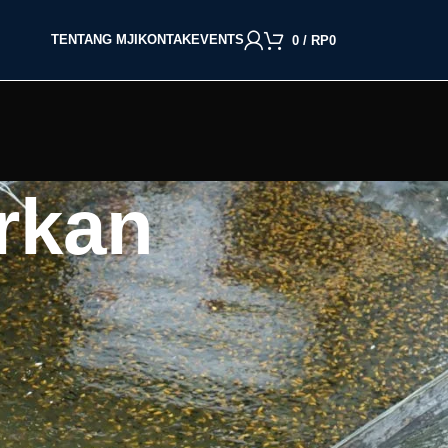
TENTANG MJI
KONTAK
EVENTS
0
/
RP
0
rkan
BACA BERDASARKAN JENIS IKAN
Cupang