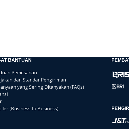
SAT BANTUAN
PEMBA
duan Pemesanan
ijakan dan Standar Pengiriman
tanyaan yang Sering Ditanyakan (FAQs)
ansi
r
ller (Business to Business)
PENGIR