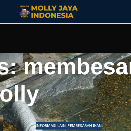
es: membesa
olly
INFORMASI LAIN
,
PEMBESARAN IKAN