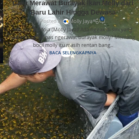
Cara Merawat Burayak Ikan Molly dari
Baru Lahir Hingga Dewasa
0
Posted by
Molly Jaya
Hai, Sobat Moja (Molly Jaya)! Ada nggak di sini yang
suka khawatir pas ngerawat burayak molly? Memang
bocil molly itu masih rentan bang...
BACA SELENGKAPNYA