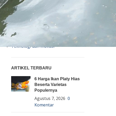
Bisnis
Budidaya
Event
Informasi Lain
Pembenihan Ikan
Pembesaran Ikan
Penyakit Ikan
Teknologi dan Inovasi
ARTIKEL TERBARU
6 Harga Ikan Platy Hias
Beserta Varietas
Populernya
Agustus 7, 2026
0
Komentar