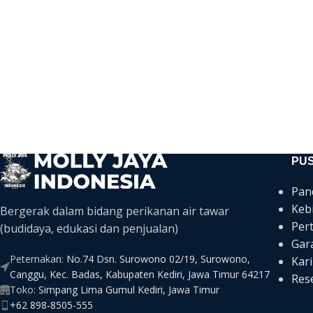
PU
Pan
Keb
Bergerak dalam bidang perikanan air tawar
Per
(budidaya, edukasi dan penjualan)
Gar
Peternakan:
No.74 Dsn. Surowono 02/19, Surowono,
Kari
Canggu, Kec. Badas, Kabupaten Kediri, Jawa Timur 64217
Rese
Toko:
Simpang Lima Gumul Kediri, Jawa Timur
+62 898-8505-555