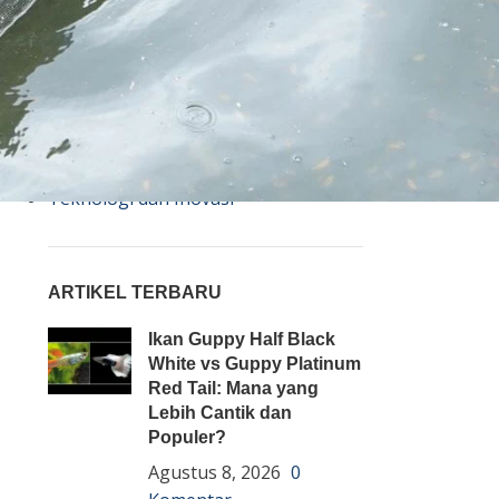
Bisnis
Budidaya
Event
Informasi Lain
Pembenihan Ikan
Pembesaran Ikan
Penyakit Ikan
Teknologi dan Inovasi
ARTIKEL TERBARU
Ikan Guppy Half Black
White vs Guppy Platinum
Red Tail: Mana yang
Lebih Cantik dan
Populer?
Agustus 8, 2026
0