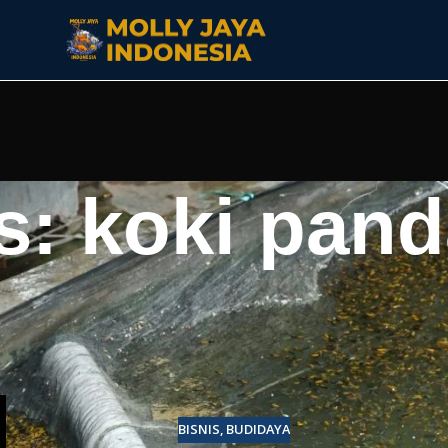
s: koki pan
BISNIS
,
BUDIDAYA