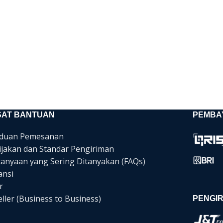
SAT BANTUAN
PEMBA
duan Pemesanan
ijakan dan Standar Pengiriman
tanyaan yang Sering Ditanyakan (FAQs)
ansi
r
ller (Business to Business)
PENGIR