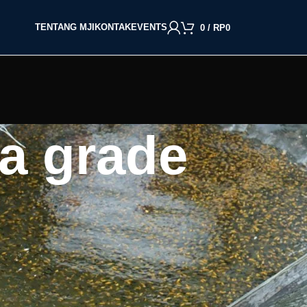
TENTANG MJI
KONTAK
EVENTS
0
/
RP
0
da grade
BACA BERDASARKAN JENIS IKAN
Cupang