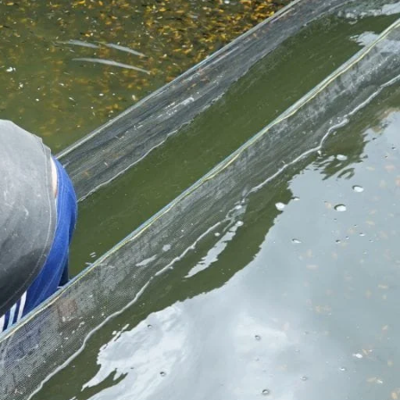
Molly
Channa
Koi
Koki
Guppy
Platy
Glofish
Danio
Manfish
Discuss
Palmas
Kura-kura
KATEGORI
Berita