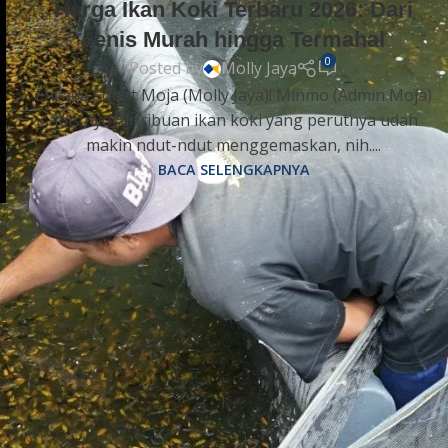
Harga Ikan Koki Terbaru 2026: Dari
Jenis Murah hingga Termahal
0
Posted by
Molly Jaya
Eh, ada Sobat Moja (Molly Jaya)! Minmo (Admin Moja)
abis nyortir ribuan ikan koki yang perutnya udah
makin ndut-ndut menggemaskan, nih....
BACA SELENGKAPNYA