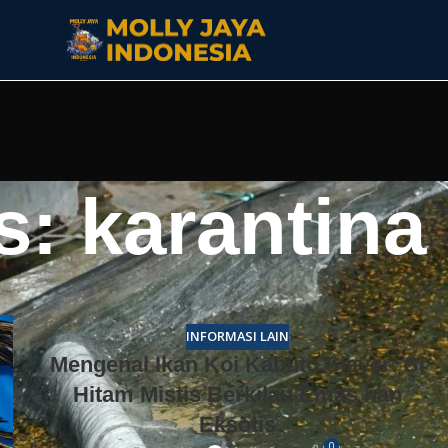
: karantina 
INFORMASI LAIN
Mengenal Ikan Koi Kabuto Slayer: Si
Hitam Mistis Berkilau Emas nan
Eksotis
0