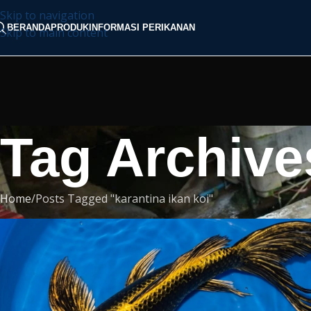
Skip to navigation
BERANDA
PRODUK
INFORMASI PERIKANAN
Skip to main content
Tag Archives
Home
Posts Tagged "karantina ikan koi"