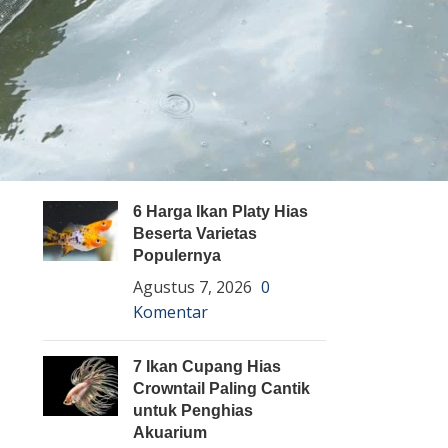
Pembenihan Ikan
Pembesaran Ikan
Penyakit Ikan
Teknologi dan Inovasi
ARTIKEL TERBARU
6 Harga Ikan Platy Hias
Beserta Varietas
Populernya
Agustus 7, 2026
0
Komentar
7 Ikan Cupang Hias
Crowntail Paling Cantik
untuk Penghias
Akuarium