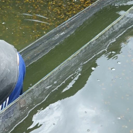
Koki
Guppy
Platy
Glofish
Danio
Manfish
Discuss
Palmas
Kura-kura
KATEGORI
Berita
Bisnis
Budidaya
Event
Informasi Lain