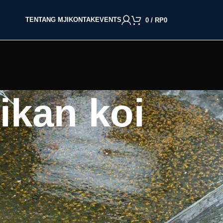
TENTANG MJI
KONTAK
EVENTS
0
/
RP
0
ikan koi
BACA BERDASARKAN JENIS IKAN
Cupang
Molly
Channa
Koi